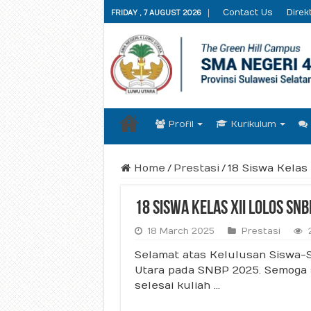
Contact Us
Direkt
FRIDAY , 7 AUGUST 2026
Profil
Kurikulum
Home
/
Prestasi
/
18 Siswa Kelas
18 Siswa Kelas XII Lolos SN
18 March 2025
Prestasi
Selamat atas Kelulusan Siswa
Utara pada SNBP 2025. Semoga 
selesai kuliah …