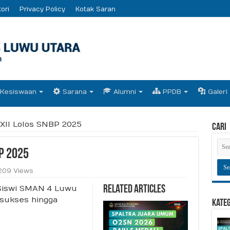
ori
Privacy Policy
Kotak Saran
Kesiswaan
Sarana
Alumni
PPDB
Galeri
 XII Lolos SNBP 2025
Cari
BP 2025
209 Views
-Siswi SMAN 4 Luwu
Related Articles
sukses hingga
Kate