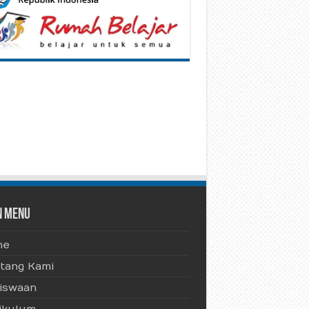
n Menu
me
tang Kami
iswaan