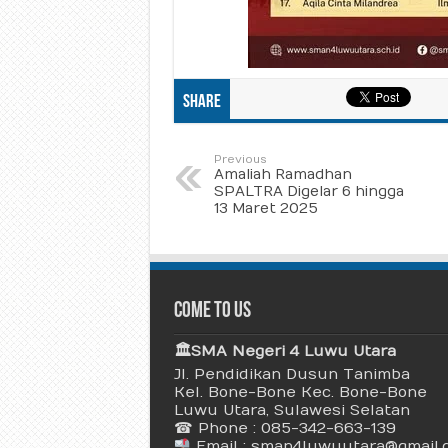
Share
Previous
Amaliah Ramadhan
SPALTRA Digelar 6 hingga
13 Maret 2025
Come To Us
🏛 SMA Negeri 4 Luwu Utara
Jl. Pendidikan Dusun Tanimba
Kel. Bone-Bone Kec. Bone-Bone
Luwu Utara, Sulawesi Selatan
☎ Phone : 085-342-663-139
Email : sman4luwuutara@gmail.