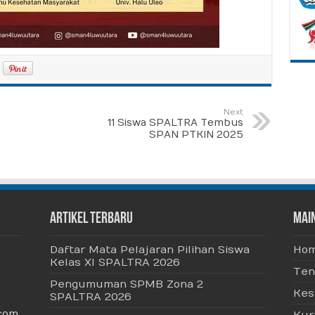
Next
11 Siswa SPALTRA Tembus
SPAN PTKIN 2025
Artikel Terbaru
Mai
Daftar Mata Pelajaran Pilihan Siswa
Ho
Kelas XI SPALTRA 2026
Ten
Pengumuman SPMB Zona 2
Kes
SPALTRA 2026
com