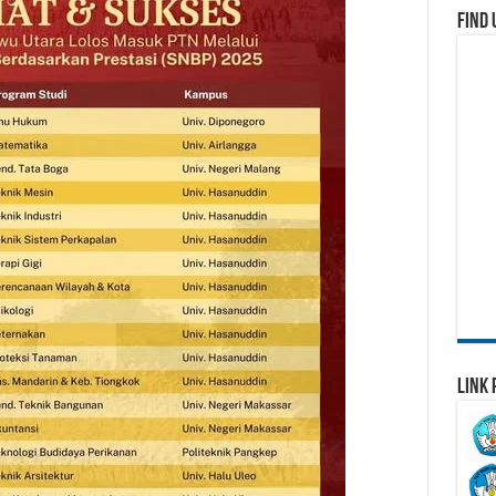
Find 
Link 