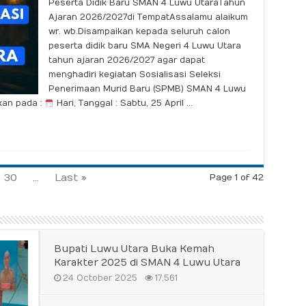
Peserta Didik Baru SMAN 4 Luwu UtaraTahun
Ajaran 2026/2027di TempatAssalamu alaikum
wr. wb.Disampaikan kepada seluruh calon
peserta didik baru SMA Negeri 4 Luwu Utara
tahun ajaran 2026/2027 agar dapat
menghadiri kegiatan Sosialisasi Seleksi
Penerimaan Murid Baru (SPMB) SMAN 4 Luwu
kan pada :
Hari, Tanggal : Sabtu, 25 April …
30
...
Last »
Page 1 of 42
Bupati Luwu Utara Buka Kemah
Karakter 2025 di SMAN 4 Luwu Utara
24 October 2025
17,561