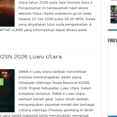
Utara tahun 2026 pada Jalur Domisili Zona 2.
Pengumuman ini berdasarkan hasil akses
website https://spmb.sulselprov.go.id/ pada
Selasa, 23 Juni 2026 pukul 08.00 WITA. Siswa
yang dinyatakan lulus pada pengumuman di
AFTAR ULANG yang informasinya dapat dibaca pada …
Find 
2SN 2026 Luwu Utara
SMAN 4 Luwu Utara kembali menorehkan
prestasi membanggakan dalam ajang
Olimpiade Olahraga Siswa Nasional (O2SN)
2026 Tingkat Kabupaten Luwu Utara. Dalam
kompetisi tersebut, SMAN 4 Luwu Utara
berhasil meraih gelar Juara Umum setelah
mengumpulkan sejumlah medali dari berbagai
cabang olahraga. Prestasi gemilang ini diraih
wi yang tampil maksimal serta menunjukkan semangat