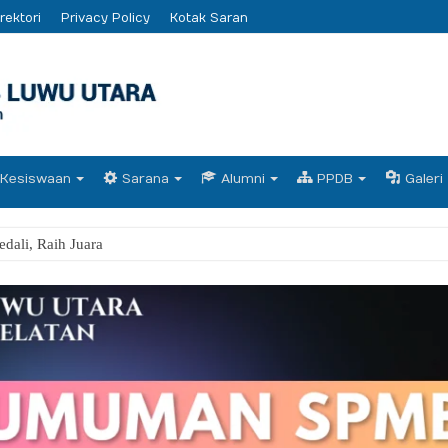
rektori
Privacy Policy
Kotak Saran
Kesiswaan
Sarana
Alumni
PPDB
Galeri
dali, Raih Juara Umum FLS3N 2026