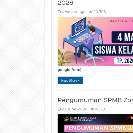
2026
4 weeks ago
20,706
google form) …
Read More »
Pengumuman SPMB Zon
23 June 2026
19,170