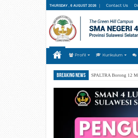
Contact Us
Di
THURSDAY , 6 AUGUST 2026
Profil
Kurikulum
Breaking News
SPALTRA Borong 12 Me