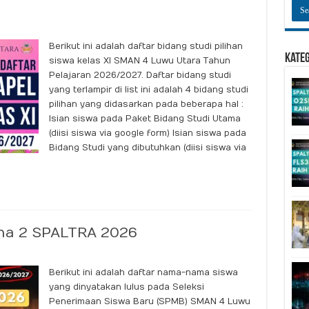
Berikut ini adalah daftar bidang studi pilihan
Kate
siswa kelas XI SMAN 4 Luwu Utara Tahun
Pelajaran 2026/2027. Daftar bidang studi
yang terlampir di list ini adalah 4 bidang studi
pilihan yang didasarkan pada beberapa hal :
Isian siswa pada Paket Bidang Studi Utama
(diisi siswa via google form) Isian siswa pada
Bidang Studi yang dibutuhkan (diisi siswa via
a 2 SPALTRA 2026
Berikut ini adalah daftar nama-nama siswa
yang dinyatakan lulus pada Seleksi
Penerimaan Siswa Baru (SPMB) SMAN 4 Luwu