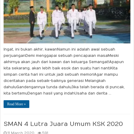
Ingat, ini bukan akhir, kawanNamun ini adalah awal sebuah
perjuanganDemi menggapai sebuah pencapaian masaMeski
akhirnya akan jauh dari kawan dan keluarga Semangat!Apapun
kita sekarang, akan lebih baik esok dan suatu hari nantiKita
simpan cerita hari ini untuk jadi sebuah memoriAgar mampu
diceritakan pada sebaik-baiknya generasi Melangkah
dahuluGandengannya tunda dahuluJika telah berada di puncak,
kita bertemuDengan hasil yang indahUsaha dan derita …
Read More »
SMAN 4 Lutra Juara Umum KSK 2020
11 March 2020
591