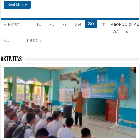
Read More »
30
« First
...
10
20
28
29
31
Page 30 of 42
32
»
40
...
Last »
Aktivitas