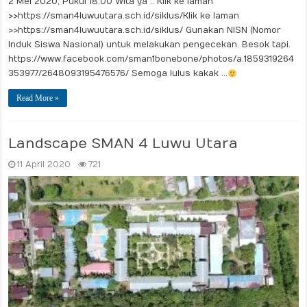
2 Mei 2020, Pukul 18.00 Wita ya .. Klik ke laman
>> https://sman4luwuutara.sch.id/siklus/Klik ke laman
>> https://sman4luwuutara.sch.id/siklus/ Gunakan NISN (Nomor
Induk Siswa Nasional) untuk melakukan pengecekan. Besok tapi.
https://www.facebook.com/sman1bonebone/photos/a.1859319264
353977/2648093195476576/ Semoga lulus kakak …
Read More »
Landscape SMAN 4 Luwu Utara
11 April 2020
721