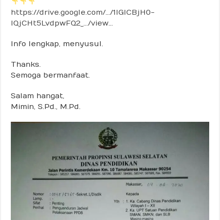
https://drive.google.com/…/1IGICBjH0-
IQjCHt5LvdpwFQ2_…/view…
Info lengkap, menyusul.
Thanks.
Semoga bermanfaat.
Salam hangat,
Mimin, S.Pd., M.Pd.