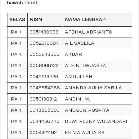
bawah tabel
.
KELAS
NISN
NAMA LENGKAP
IPA 1
0051430983
AFDHAL ADRIANTO
IPA 1
0052918084
AIL SASLILA
IPA 1
0053843550
AKBAR
IPA 1
0058066123
ALFIN DWUARTA
IPA 1
0049913726
AMRULLAH
IPA 1
0048854966
ANANDA AULIA SABILA
IPA 1
0053138312
ANDINI M.
IPA 1
0043505083
ANGGUN PUSPITA
IPA 1
0044456770
DEWI REZKY WULANDARI
IPA 1
0054321192
FILMA AULIA KS