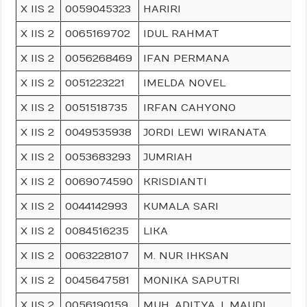
X IIS 2
0059045323
HARIRI
X IIS 2
0065169702
IDUL RAHMAT
X IIS 2
0056268469
IFAN PERMANA
X IIS 2
0051223221
IMELDA NOVEL
X IIS 2
0051518735
IRFAN CAHYONO
X IIS 2
0049535938
JORDI LEWI WIRANATA
X IIS 2
0053683293
JUMRIAH
X IIS 2
0069074590
KRISDIANTI
X IIS 2
0044142993
KUMALA SARI
X IIS 2
0084516235
LIKA
X IIS 2
0063228107
M. NUR IHKSAN
X IIS 2
0045647581
MONIKA SAPUTRI
X IIS 2
0056190159
MUH. ADITYA. I. MAUDI