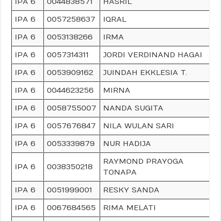
IPA 6
0044838571
HASRIL
IPA 6
0057258637
IQRAL
IPA 6
0053138266
IRMA
IPA 6
0057314311
JORDI VERDINAND HAGAI
IPA 6
0053909162
JUINDAH EKKLESIA T.
IPA 6
0044623256
MIRNA
IPA 6
0058755007
NANDA SUGITA
IPA 6
0057676847
NILA WULAN SARI
IPA 6
0053339879
NUR HADIJA
RAYMOND PRAYOGA
IPA 6
0038350218
TONAPA
IPA 6
0051999001
RESKY SANDA
IPA 6
0067684565
RIMA MELATI