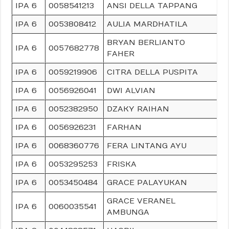
IPA 6
0058541213
ANSI DELLA TAPPANG
IPA 6
0053808412
AULIA MARDHATILA
BRYAN BERLIANTO
IPA 6
0057682778
FAHER
IPA 6
0059219906
CITRA DELLA PUSPITA
IPA 6
0056926041
DWI ALVIAN
IPA 6
0052382950
DZAKY RAIHAN
IPA 6
0056926231
FARHAN
IPA 6
0068360776
FERA LINTANG AYU
IPA 6
0053295253
FRISKA
IPA 6
0053450484
GRACE PALAYUKAN
GRACE VERANEL
IPA 6
0060035541
AMBUNGA