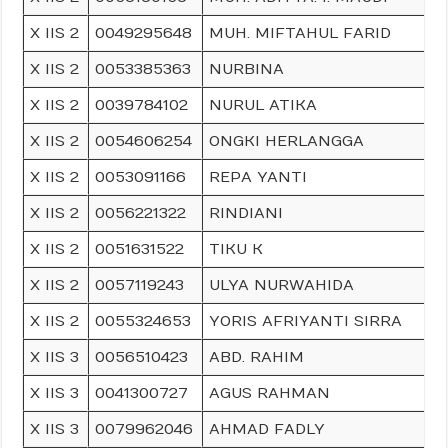
X IIS 2
0049295648
MUH. MIFTAHUL FARID
X IIS 2
0053385363
NURBINA
X IIS 2
0039784102
NURUL ATIKA
X IIS 2
0054606254
ONGKI HERLANGGA
X IIS 2
0053091166
REPA YANTI
X IIS 2
0056221322
RINDIANI
X IIS 2
0051631522
TIKU K
X IIS 2
0057119243
ULYA NURWAHIDA
X IIS 2
0055324653
YORIS AFRIYANTI SIRRA
X IIS 3
0056510423
ABD. RAHIM
X IIS 3
0041300727
AGUS RAHMAN
X IIS 3
0079962046
AHMAD FADLY