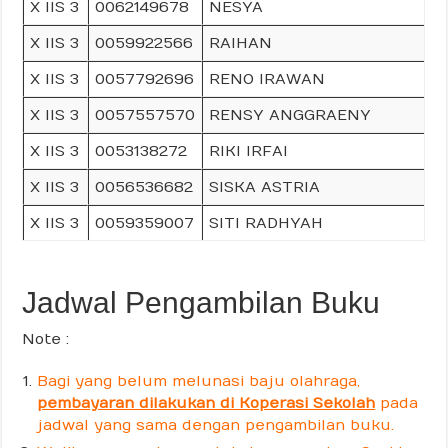
X IIS 3
0062149678
NESYA
X IIS 3
0059922566
RAIHAN
X IIS 3
0057792696
RENO IRAWAN
X IIS 3
0057557570
RENSY ANGGRAENY
X IIS 3
0053138272
RIKI IRFAI
X IIS 3
0056536682
SISKA ASTRIA
X IIS 3
0059359007
SITI RADHYAH
Jadwal Pengambilan Buku
Note :
Bagi yang belum melunasi baju olahraga,
pembayaran dilakukan di Koperasi Sekolah
pada
jadwal yang sama dengan pengambilan buku.