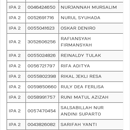
IPA 2
0046424650
NURJANNAH MURSALIM
IPA 2
0052691716
NURUL SYUHADA
IPA 2
0055041623
OSKAR DENIRO
RAFIANSYAH
IPA 2
3052606256
FIRMANSYAH
IPA 2
0055024826
REINALDY TULAK
IPA 2
0056721797
RIFA ADITYA
IPA 2
0055802398
RIKAL JEKLI RESA
IPA 2
0059850660
RULY DEA FERLISA
IPA 2
0058991757
RUNI MATUL AZIZAH
SALSABILLAH NUR
IPA 2
0057470454
ANDINI SUPARTO
IPA 2
0043826082
SARIFAH YANTI