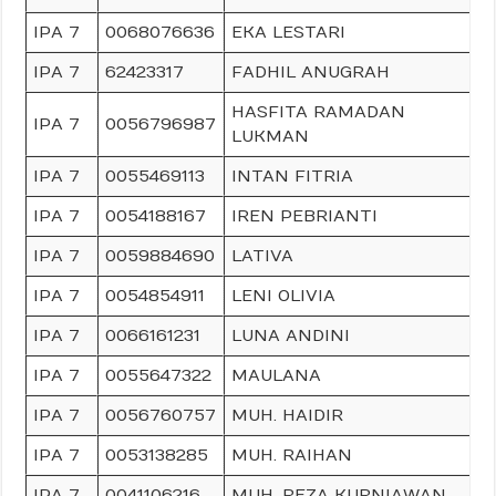
IPA 7
0068076636
EKA LESTARI
IPA 7
62423317
FADHIL ANUGRAH
HASFITA RAMADAN
IPA 7
0056796987
LUKMAN
IPA 7
0055469113
INTAN FITRIA
IPA 7
0054188167
IREN PEBRIANTI
IPA 7
0059884690
LATIVA
IPA 7
0054854911
LENI OLIVIA
IPA 7
0066161231
LUNA ANDINI
IPA 7
0055647322
MAULANA
IPA 7
0056760757
MUH. HAIDIR
IPA 7
0053138285
MUH. RAIHAN
IPA 7
0041106216
MUH. REZA KURNIAWAN