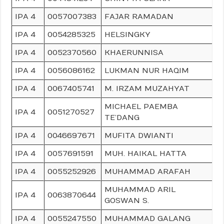
IPA 4
0057007383
FAJAR RAMADAN
IPA 4
0054285325
HELSINGKY
IPA 4
0052370560
KHAERUNNISA
IPA 4
0056086162
LUKMAN NUR HAQIM
IPA 4
0067405741
M. IRZAM MUZAHYAT
MICHAEL PAEMBA
IPA 4
0051270527
TE’DANG
IPA 4
0046697671
MUFITA DWIANTI
IPA 4
0057691591
MUH. HAIKAL HATTA
IPA 4
0055252926
MUHAMMAD ARAFAH
MUHAMMAD ARIL
IPA 4
0063870644
GOSWAN S.
IPA 4
0055247550
MUHAMMAD GALANG