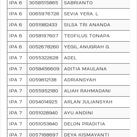
IPA 6
3058515865
SABRIANTO
IPA 6
0065976726
SEVIA YERA. L
IPA 6
0051982433
SILSA TRI ANANDA
IPA 6
0058197607
TEOFILUS TONAPA
IPA 6
0052678260
YEGIL ANUGRAH G.
IPA 7
0055322628
ADEL
IPA 7
0058456609
ADITIA MAULANA
IPA 7
0059612138
ADRIANSYAH
IPA 7
0055952180
ALIAH RAHMADANI
IPA 7
0054014925
ARLAN JULIANSYAH
IPA 7
0051028940
AYU ANDINI
IPA 7
0051053840
DELON PRADITIA
IPA 7
0057168697
DEYA KISMAYANTI