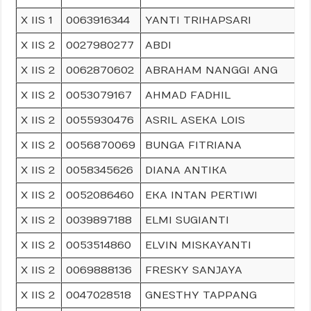
X IIS 1
0063916344
YANTI TRIHAPSARI
X IIS 2
0027980277
ABDI
X IIS 2
0062870602
ABRAHAM NANGGI ANG
X IIS 2
0053079167
AHMAD FADHIL
X IIS 2
0055930476
ASRIL ASEKA LOIS
X IIS 2
0056870069
BUNGA FITRIANA
X IIS 2
0058345626
DIANA ANTIKA
X IIS 2
0052086460
EKA INTAN PERTIWI
X IIS 2
0039897188
ELMI SUGIANTI
X IIS 2
0053514860
ELVIN MISKAYANTI
X IIS 2
0069888136
FRESKY SANJAYA
X IIS 2
0047028518
GNESTHY TAPPANG