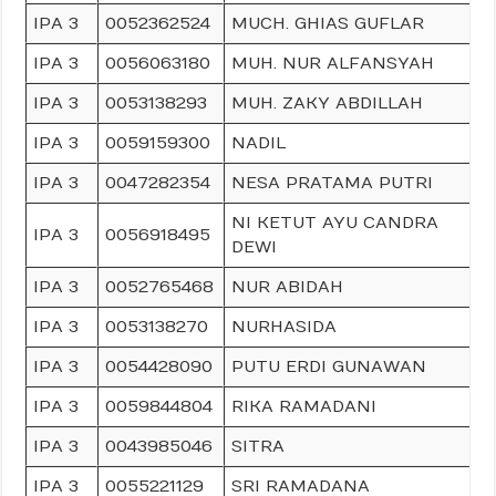
IPA 3
0052362524
MUCH. GHIAS GUFLAR
IPA 3
0056063180
MUH. NUR ALFANSYAH
IPA 3
0053138293
MUH. ZAKY ABDILLAH
IPA 3
0059159300
NADIL
IPA 3
0047282354
NESA PRATAMA PUTRI
NI KETUT AYU CANDRA
IPA 3
0056918495
DEWI
IPA 3
0052765468
NUR ABIDAH
IPA 3
0053138270
NURHASIDA
IPA 3
0054428090
PUTU ERDI GUNAWAN
IPA 3
0059844804
RIKA RAMADANI
IPA 3
0043985046
SITRA
IPA 3
0055221129
SRI RAMADANA