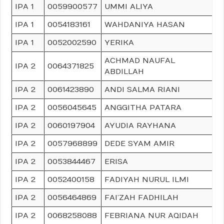
IPA 1
0059900577
UMMI ALIYA
IPA 1
0054183161
WAHDANIYA HASAN
IPA 1
0052002590
YERIKA
ACHMAD NAUFAL
IPA 2
0064371825
ABDILLAH
IPA 2
0061423890
ANDI SALMA RIANI
IPA 2
0056045645
ANGGITHA PATARA
IPA 2
0060197904
AYUDIA RAYHANA
IPA 2
0057968899
DEDE SYAM AMIR
IPA 2
0053844467
ERISA
IPA 2
0052400158
FADIYAH NURUL ILMI
IPA 2
0056464869
FAI’ZAH FADHILAH
IPA 2
0068258088
FEBRIANA NUR AQIDAH