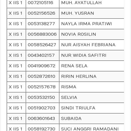
X IIS 1
0072105116
MUH. AYATULLAH
X IIS 1
0052156526
MUH. YUSRAN
X IIS 1
0053138277
NAYLA IRMA PRATIWI
X IIS 1
0056883006
NOVIA ROSILIN
X IIS 1
0058526427
NUR AISYAH FEBRIANA
X IIS 1
0043402157
NUR WIDIA SAFITRI
X IIS 1
0041909672
RENA SELA
X IIS 1
0052872610
RIRIN HERLINA
X IIS 1
0052157678
RISMA
X IIS 1
0053532150
SELVIA
X IIS 1
0051902703
SINDI TRIULFA
X IIS 1
0063601643
SUBAIDA
X IIS 1
0058192730
SUCI ANGGRI RAMADANI