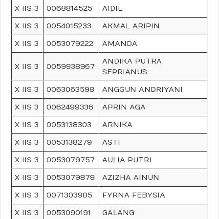
X IIS 3
0068814525
AIDIL
X IIS 3
0054015233
AKMAL ARIPIN
X IIS 3
0053079222
AMANDA
ANDIKA PUTRA
X IIS 3
0059938967
SEPRIANUS
X IIS 3
0063063598
ANGGUN ANDRIYANI
X IIS 3
0062499336
APRIN AGA
X IIS 3
0053138303
ARNIKA
X IIS 3
0053138279
ASTI
X IIS 3
0053079757
AULIA PUTRI
X IIS 3
0053079879
AZIZHA AINUN
X IIS 3
0071303905
FYRNA FEBYSIA
X IIS 3
0053090191
GALANG