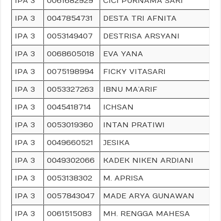
IPA 3
0061682929
CICI PURNAMA SARI
IPA 3
0047854731
DESTA TRI AFNITA
IPA 3
0053149407
DESTRISA ARSYANI
IPA 3
0068605018
EVA YANA
IPA 3
0075198994
FICKY VITASARI
IPA 3
0053327263
IBNU MA’ARIF
IPA 3
0045418714
ICHSAN
IPA 3
0053019360
INTAN PRATIWI
IPA 3
0049660521
JESIKA
IPA 3
0049302066
KADEK NIKEN ARDIANI
IPA 3
0053138302
M. APRISA
IPA 3
0057843047
MADE ARYA GUNAWAN
IPA 3
0061515083
MH. RENGGA MAHESA