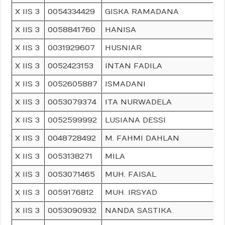
X IIS 3
0054334429
GISKA RAMADANA
X IIS 3
0058841760
HANISA
X IIS 3
0031929607
HUSNIAR
X IIS 3
0052423153
INTAN FADILA
X IIS 3
0052605887
ISMADANI
X IIS 3
0053079374
ITA NURWADELA
X IIS 3
0052599992
LUSIANA DESSI
X IIS 3
0048728492
M. FAHMI DAHLAN
X IIS 3
0053138271
MILA
X IIS 3
0053071465
MUH. FAISAL
X IIS 3
0059176812
MUH. IRSYAD
X IIS 3
0053090932
NANDA SASTIKA