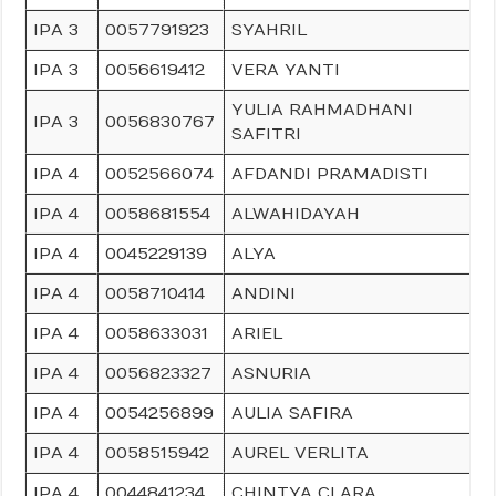
IPA 3
0057791923
SYAHRIL
IPA 3
0056619412
VERA YANTI
YULIA RAHMADHANI
IPA 3
0056830767
SAFITRI
IPA 4
0052566074
AFDANDI PRAMADISTI
IPA 4
0058681554
ALWAHIDAYAH
IPA 4
0045229139
ALYA
IPA 4
0058710414
ANDINI
IPA 4
0058633031
ARIEL
IPA 4
0056823327
ASNURIA
IPA 4
0054256899
AULIA SAFIRA
IPA 4
0058515942
AUREL VERLITA
IPA 4
0044841234
CHINTYA CLARA