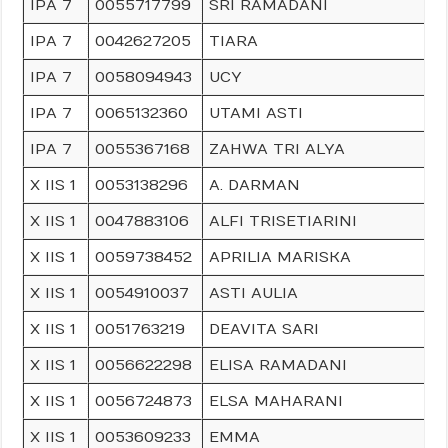
IPA 7
0055717799
SRI RAMADANI
IPA 7
0042627205
TIARA
IPA 7
0058094943
UCY
IPA 7
0065132360
UTAMI ASTI
IPA 7
0055367168
ZAHWA TRI ALYA
X IIS 1
0053138296
A. DARMAN
X IIS 1
0047883106
ALFI TRISETIARINI
X IIS 1
0059738452
APRILIA MARISKA
X IIS 1
0054910037
ASTI AULIA
X IIS 1
0051763219
DEAVITA SARI
X IIS 1
0056622298
ELISA RAMADANI
X IIS 1
0056724873
ELSA MAHARANI
X IIS 1
0053609233
EMMA