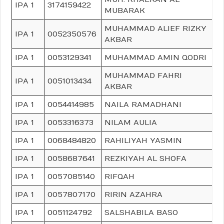
IPA 1
3174159422
MUBARAK
MUHAMMAD ALIEF RIZKY
IPA 1
0052350576
AKBAR
IPA 1
0053129341
MUHAMMAD AMIN QODRI
MUHAMMAD FAHRI
IPA 1
0051013434
AKBAR
IPA 1
0054414985
NAILA RAMADHANI
IPA 1
0053316373
NILAM AULIA
IPA 1
0068484820
RAHILIYAH YASMIN
IPA 1
0058687641
REZKIYAH AL SHOFA
IPA 1
0057085140
RIFQAH
IPA 1
0057807170
RIRIN AZAHRA
IPA 1
0051124792
SALSHABILA BASO