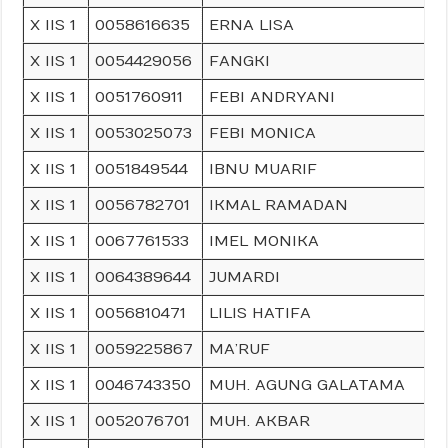
X IIS 1
0058616635
ERNA LISA
X IIS 1
0054429056
FANGKI
X IIS 1
0051760911
FEBI ANDRYANI
X IIS 1
0053025073
FEBI MONICA
X IIS 1
0051849544
IBNU MUARIF
X IIS 1
0056782701
IKMAL RAMADAN
X IIS 1
0067761533
IMEL MONIKA
X IIS 1
0064389644
JUMARDI
X IIS 1
0056810471
LILIS HATIFA
X IIS 1
0059225867
MA’RUF
X IIS 1
0046743350
MUH. AGUNG GALATAMA
X IIS 1
0052076701
MUH. AKBAR