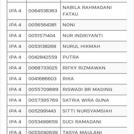
NABILA RAHMADANI
IPA 4
0064538363
FATAU
IPA 4
0056564381
NONI
IPA 4
0051571404
NUR INDRIYANTI
IPA 4
0053138268
NURUL HIKMAH
IPA 4
0042842559
PUTRA
IPA 4
0068733025
RIFKY RIZMAWAN
IPA 4
0041686603
RIKA
IPA 4
0055709689
RISWADI BR MADING
IPA 4
0057395769
SATRIA WIRA GUNA
IPA 4
0052991443
SITTI NURSYAMSIAH
IPA 4
0053499659
SUCI RAMADANI
IPA 4
0055092639
TASYA MAULANI