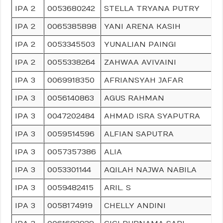
IPA 2
0053680242
STELLA TRYANA PUTRY
IPA 2
0065385898
YANI ARENA KASIH
IPA 2
0053345503
YUNALIAN PAINGI
IPA 2
0055338264
ZAHWAA AVIVAINI
IPA 3
0069918350
AFRIANSYAH JAFAR
IPA 3
0056140863
AGUS RAHMAN
IPA 3
0047202484
AHMAD ISRA SYAPUTRA
IPA 3
0059514596
ALFIAN SAPUTRA
IPA 3
0057357386
ALIA
IPA 3
0053301144
AQILAH NAJWA NABILA
IPA 3
0059482415
ARIL. S
IPA 3
0058174919
CHELLY ANDINI