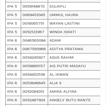
IPA 5
0059144870
SULKIFLI
IPA 5
0069453345
UMMUL HAURA
IPA 5
0019065751
WAYAN LASTINI
IPA 5
0052123367
WINDA ISRATI
IPA 6
0046565084
ADAM
IPA 6
0067593966
ADITYA PRATAMA
IPA 6
0054245927
AGUS RAHIM
IPA 6
0059885157
AIS PUTRI MASAYU
IPA 6
0054452536
AL IKWAN
IPA 6
0053646645
ALIA S
IPA 6
0052064312
AMIRA ALFIRA
IPA 6
0052487924
ANGELY BUTU RANTE