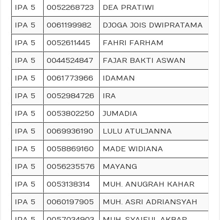
IPA 5
0052268723
DEA PRATIWI
IPA 5
0061199982
DJOGA JOIS DWIPRATAMA
IPA 5
0052611445
FAHRI FARHAM
IPA 5
0044524847
FAJAR BAKTI ASWAN
IPA 5
0061773966
IDAMAN
IPA 5
0052984726
IRA
IPA 5
0053802250
JUMADIA
IPA 5
0069936190
LULU ATULJANNA
IPA 5
0058869160
MADE WIDIANA
IPA 5
0056235576
MAYANG
IPA 5
0053138314
MUH. ANUGRAH KAHAR
IPA 5
0060197905
MUH. ASRI ADRIANSYAH
IPA 5
0057034903
MUH. SYAIFUL AKBAR