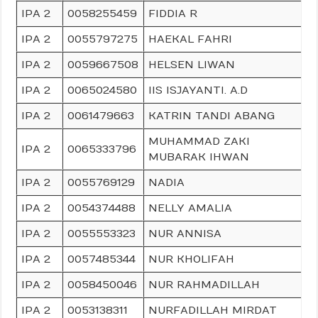
IPA 2
0058255459
FIDDIA R
IPA 2
0055797275
HAEKAL FAHRI
IPA 2
0059667508
HELSEN LIWAN
IPA 2
0065024580
IIS ISJAYANTI. A.D
IPA 2
0061479663
KATRIN TANDI ABANG
MUHAMMAD ZAKI
IPA 2
0065333796
MUBARAK IHWAN
IPA 2
0055769129
NADIA
IPA 2
0054374488
NELLY AMALIA
IPA 2
0055553323
NUR ANNISA
IPA 2
0057485344
NUR KHOLIFAH
IPA 2
0058450046
NUR RAHMADILLAH
IPA 2
0053138311
NURFADILLAH MIRDAT