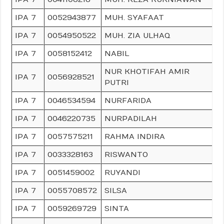
IPA 7
0052943877
MUH. SYAFAAT
IPA 7
0054950522
MUH. ZIA ULHAQ
IPA 7
0058152412
NABIL
NUR KHOTIFAH AMIR
IPA 7
0056928521
PUTRI
IPA 7
0046534594
NURFARIDA
IPA 7
0046220735
NURPADILAH
IPA 7
0057575211
RAHMA INDIRA
IPA 7
0033328163
RISWANTO
IPA 7
0051459002
RUYANDI
IPA 7
0055708572
SILSA
IPA 7
0059269729
SINTA