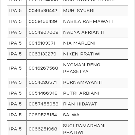
IPA 5
0046536442
MUH. SYUKRI
IPA 5
0059156439
NABILA RAHMAWATI
IPA 5
0054907009
NADYA AFRIANTI
IPA 5
0045103371
NIA MARLENI
IPA 5
0063133279
NIKEN PRATIWI
NYOMAN RENO
IPA 5
0046267568
PRASETYA
IPA 5
0054026571
PURNAMAYANTI
IPA 5
0054466348
PUTRI ARBIANI
IPA 5
0057455058
RIAN HIDAYAT
IPA 5
0069525154
SALWA
SUCI RAMADHANI
IPA 5
0066251968
PRATIWI