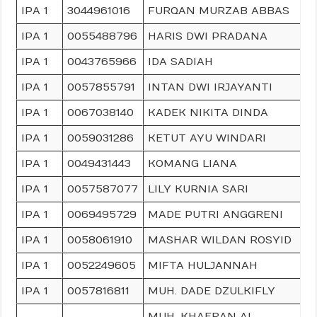
IPA 1
3044961016
FURQAN MURZAB ABBAS
IPA 1
0055488796
HARIS DWI PRADANA
IPA 1
0043765966
IDA SADIAH
IPA 1
0057855791
INTAN DWI IRJAYANTI
IPA 1
0067038140
KADEK NIKITA DINDA
IPA 1
0059031286
KETUT AYU WINDARI
IPA 1
0049431443
KOMANG LIANA
IPA 1
0057587077
LILY KURNIA SARI
IPA 1
0069495729
MADE PUTRI ANGGRENI
IPA 1
0058061910
MASHAR WILDAN ROSYID
IPA 1
0052249605
MIFTA HULJANNAH
IPA 1
0057816811
MUH. DADE DZULKIFLY
MUH. KHAERAN AL