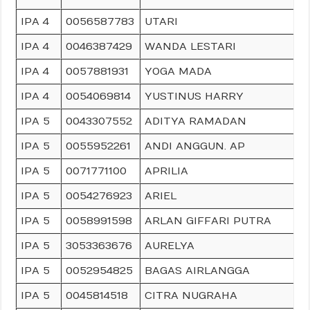
IPA 4
0056587783
UTARI
IPA 4
0046387429
WANDA LESTARI
IPA 4
0057881931
YOGA MADA
IPA 4
0054069814
YUSTINUS HARRY
IPA 5
0043307552
ADITYA RAMADAN
IPA 5
0055952261
ANDI ANGGUN. AP
IPA 5
0071771100
APRILIA
IPA 5
0054276923
ARIEL
IPA 5
0058991598
ARLAN GIFFARI PUTRA
IPA 5
3053363676
AURELYA
IPA 5
0052954825
BAGAS AIRLANGGA
IPA 5
0045814518
CITRA NUGRAHA