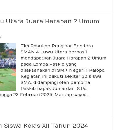
wu Utara Juara Harapan 2 Umum
on
f
Tim
Tim Pasukan Pengibar Bendera
Paskib
SMAN
SMAN 4 Luwu Utara berhasil
4
mendapatkan Juara Harapan 2 Umum
Luwu
Utara
pada Lomba Paskib yang
Juara
dilaksanakan di SMK Negeri 1 Palopo.
Harapan
Kegiatan ini diikuti sekitar 30 siswa
2
Umum
SMA, didampingi oleh pembina
Lomba
Paskib bapak Jumardan, S.Pd.
Paskib
ingga 23 Februari 2025. Mantap cayoo …
Siswa Kelas XII Tahun 2024