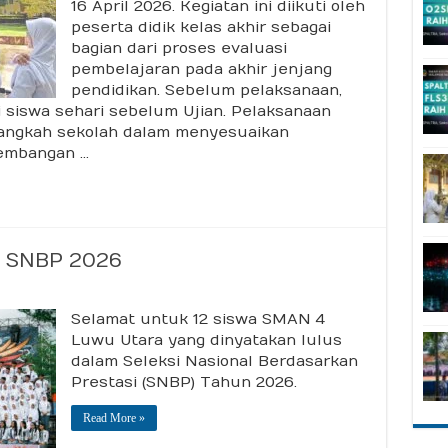
lar
16 April 2026. Kegiatan ini diikuti oleh
l
peserta didik kelas akhir sebagai
l
bagian dari proses evaluasi
pembelajaran pada akhir jenjang
pendidikan. Sebelum pelaksanaan,
i siswa sehari sebelum Ujian. Pelaksanaan
 langkah sekolah dalam menyesuaikan
kembangan …
s SNBP 2026
n
2
Selamat untuk 12 siswa SMAN 4
iswa
PALTRA
Luwu Utara yang dinyatakan lulus
ulus
dalam Seleksi Nasional Berdasarkan
NBP
026
Prestasi (SNBP) Tahun 2026.
Read More »