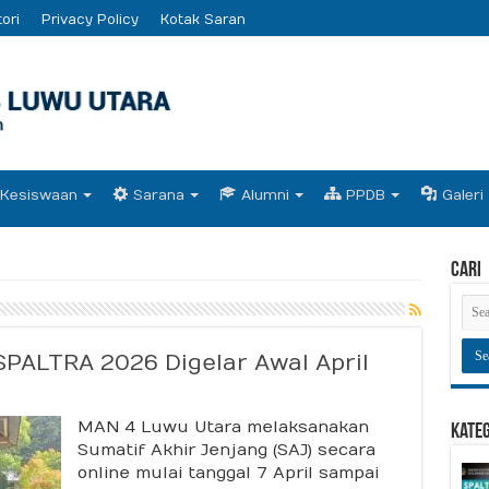
ori
Privacy Policy
Kotak Saran
Kesiswaan
Sarana
Alumni
PPDB
Galeri
Cari
SPALTRA 2026 Digelar Awal April
atif
MAN 4 Luwu Utara melaksanakan
r
Kate
jang
Sumatif Akhir Jenjang (SAJ) secara
LTRA
online mulai tanggal 7 April sampai
6