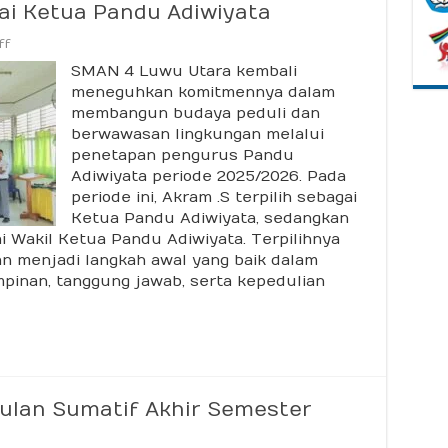
gai Ketua Pandu Adiwiyata
on
ff
Akram
SMAN 4 Luwu Utara kembali
S.
Terpilih
meneguhkan komitmennya dalam
Sebagai
membangun budaya peduli dan
Ketua
Pandu
berwawasan lingkungan melalui
Adiwiyata
penetapan pengurus Pandu
Adiwiyata periode 2025/2026. Pada
periode ini, Akram .S terpilih sebagai
Ketua Pandu Adiwiyata, sedangkan
 Wakil Ketua Pandu Adiwiyata. Terpilihnya
n menjadi langkah awal yang baik dalam
nan, tanggung jawab, serta kepedulian
ulan Sumatif Akhir Semester