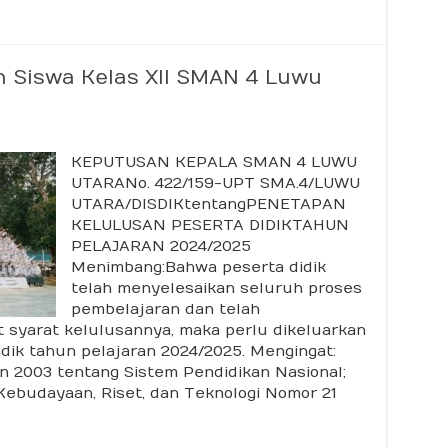
Siswa Kelas XII SMAN 4 Luwu
gumuman
KEPUTUSAN KEPALA SMAN 4 LUWU
usan
a
UTARANo. 422/159-UPT SMA.4/LUWU
UTARA/DISDIKtentangPENETAPAN
N
KELULUSAN PESERTA DIDIKTAHUN
PELAJARAN 2024/2025
Menimbang:Bahwa peserta didik
a
n
telah menyelesaikan seluruh proses
pembelajaran dan telah
 syarat kelulusannya, maka perlu dikeluarkan
dik tahun pelajaran 2024/2025. Mengingat:
2003 tentang Sistem Pendidikan Nasional;
Kebudayaan, Riset, dan Teknologi Nomor 21