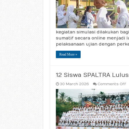
Dige
Awa
Apri
kegiatan simulasi dilakukan bag
sumatif secara online menjadi
pelaksanaan ujian dengan per
Read More »
12 Siswa SPALTRA Lulu
o
30 March 2026
Comments Off
1
S
S
L
S
2