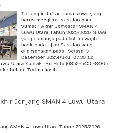
on
f
Daftar
Terlampir daftar nama siswa yang
Nama
Siswa
harus mengikuti susulan pada
Susulan
Sumatif Akhir Semester SMAN 4
Sumatif
Akhir
Luwu Utara Tahun 2025/2026. Siswa
Semester
yang namanya pada list ini wajib
SPALTRA
hadir pada Ujian Susulan yang
2025/2026
dilaksanakan pada : Selasa, 9
Desember 2025Pukul 07.30 s.d
uwu Utara Kontak : Bu Hilfa (0852-5405-8485)
 ke beliau. Terima kasih. …
Akhir Jenjang SMAN 4 Luwu Utara
njang SMAN 4 Luwu Utara Tahun 2025/2026
ta
if