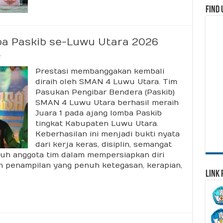
Find 
ba Paskib se-Luwu Utara 2026
on
f
Vijayottara
Prestasi membanggakan kembali
Juarai
Lomba
diraih oleh SMAN 4 Luwu Utara. Tim
Paskib
Pasukan Pengibar Bendera (Paskib)
se-
Luwu
SMAN 4 Luwu Utara berhasil meraih
Utara
Juara 1 pada ajang lomba Paskib
2026
tingkat Kabupaten Luwu Utara.
Keberhasilan ini menjadi bukti nyata
dari kerja keras, disiplin, semangat
ruh anggota tim dalam mempersiapkan diri
 penampilan yang penuh ketegasan, kerapian,
Link 