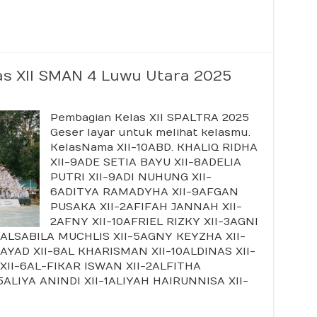
ng
n
as XII SMAN 4 Luwu Utara 2025
/2026
Pembagian Kelas XII SPALTRA 2025
Geser layar untuk melihat kelasmu.
KelasNama XII-10ABD. KHALIQ RIDHA
XII-9ADE SETIA BAYU XII-8ADELIA
PUTRI XII-9ADI NUHUNG XII-
6ADITYA RAMADYHA XII-9AFGAN
PUSAKA XII-2AFIFAH JANNAH XII-
2AFNY XII-10AFRIEL RIZKY XII-3AGNI
SALSABILA MUCHLIS XII-5AGNY KEYZHA XII-
FAYAD XII-8AL KHARISMAN XII-10ALDINAS XII-
XII-6AL-FIKAR ISWAN XII-2ALFITHA
ALIYA ANINDI XII-1ALIYAH HAIRUNNISA XII-