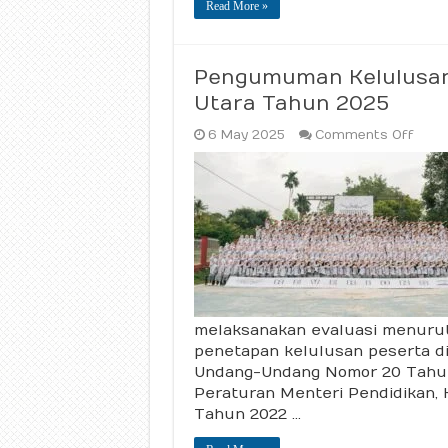
Read More »
Pengumuman Kelulusan 
Utara Tahun 2025
on
6 May 2025
Comments Off
Pen
Kelul
Sisw
Kelas
XII
SMA
4
Luwu
Utar
Tahu
2025
melaksanakan evaluasi menurut
penetapan kelulusan peserta di
Undang-Undang Nomor 20 Tahun 
Peraturan Menteri Pendidikan, 
Tahun 2022 …