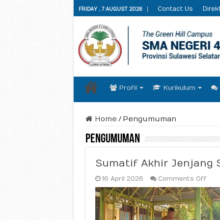
Contact Us
Direkt
FRIDAY , 7 AUGUST 2026
Profil
Kurikulum
Home
/
Pengumuman
Pengumuman
Sumatif Akhir Jenjang 
on
16 April 2026
Comments Off
Sum
Akhi
Jen
SPA
202