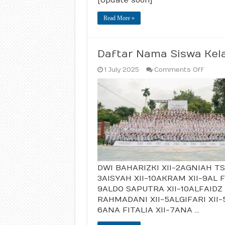
[Update soon]
Akhir
Jenja
Read More »
SMAN
4
Luwu
Utara
Tahu
Daftar Nama Siswa Kel
2025
on
1 July 2025
Comments Off
Daftar
Nama
Siswa
Kelas
XII
SMAN
4
Luwu
Utara
2025
DWI BAHARIZKI XII-2AGNIAH T
3AISYAH XII-10AKRAM XII-9AL 
9ALDO SAPUTRA XII-10ALFAIDZ 
RAHMADANI XII-5ALGIFARI XII-5
6ANA FITALIA XII-7ANA …