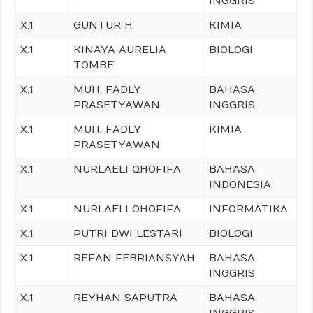
INGGRIS
X.1
GUNTUR H
KIMIA
X.1
KINAYA AURELIA
BIOLOGI
TOMBE’
X.1
MUH. FADLY
BAHASA
PRASETYAWAN
INGGRIS
X.1
MUH. FADLY
KIMIA
PRASETYAWAN
X.1
NURLAELI QHOFIFA
BAHASA
INDONESIA
X.1
NURLAELI QHOFIFA
INFORMATIKA
X.1
PUTRI DWI LESTARI
BIOLOGI
X.1
REFAN FEBRIANSYAH
BAHASA
INGGRIS
X.1
REYHAN SAPUTRA
BAHASA