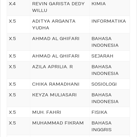
X.4
REVIN GARISTA DEDY
KIMIA
WILLU
X.5
ADITYA ARGANTA
INFORMATIKA
YUDHA
X.5
AHMAD AL GHIFARI
BAHASA
INDONESIA
X.5
AHMAD AL GHIFARI
SEJARAH
X.5
AZILA APRILIA. R
BAHASA
INDONESIA
X.5
CHIKA RAMADHANI
SOSIOLOGI
X.5
KEYZA MULIASARI
BAHASA
INDONESIA
X.5
MUH. FAHRI
FISIKA
X.5
MUHAMMAD FIKRAM
BAHASA
INGGRIS