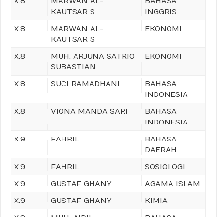
X.8
MARWAN AL-
BAHASA
KAUTSAR S
INGGRIS
X.8
MARWAN AL-
EKONOMI
KAUTSAR S
X.8
MUH. ARJUNA SATRIO
EKONOMI
SUBASTIAN
X.8
SUCI RAMADHANI
BAHASA
INDONESIA
X.8
VIONA MANDA SARI
BAHASA
INDONESIA
X.9
FAHRIL
BAHASA
DAERAH
X.9
FAHRIL
SOSIOLOGI
X.9
GUSTAF GHANY
AGAMA ISLAM
X.9
GUSTAF GHANY
KIMIA