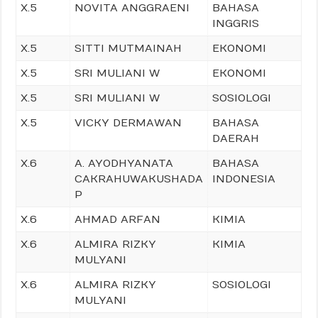
X.5
NOVITA ANGGRAENI
BAHASA
INGGRIS
X.5
SITTI MUTMAINAH
EKONOMI
X.5
SRI MULIANI W
EKONOMI
X.5
SRI MULIANI W
SOSIOLOGI
X.5
VICKY DERMAWAN
BAHASA
DAERAH
X.6
A. AYODHYANATA
BAHASA
CAKRAHUWAKUSHADA
INDONESIA
P
X.6
AHMAD ARFAN
KIMIA
X.6
ALMIRA RIZKY
KIMIA
MULYANI
X.6
ALMIRA RIZKY
SOSIOLOGI
MULYANI