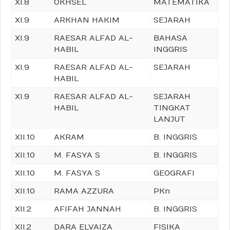
XI.8
OKHSEL
MATEMATIKA
XI.9
ARKHAN HAKIM
SEJARAH
XI.9
RAESAR ALFAD AL-
BAHASA
HABIL
INGGRIS
XI.9
RAESAR ALFAD AL-
SEJARAH
HABIL
XI.9
RAESAR ALFAD AL-
SEJARAH
HABIL
TINGKAT
LANJUT
XII.10
AKRAM
B. INGGRIS
XII.10
M. FASYA S
B. INGGRIS
XII.10
M. FASYA S
GEOGRAFI
XII.10
RAMA AZZURA
PKn
XII.2
AFIFAH JANNAH
B. INGGRIS
XII.2
DARA ELVAIZA
FISIKA