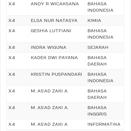
X.4
ANDY R WICAKSANA
BAHASA
INDONESIA
X.4
ELSA NUR NATASYA
KIMIA
X.4
GESHIA LUTFIANI
BAHASA
INDONESIA
X.4
INDRA WIGUNA
SEJARAH
X.4
KADEK DWI PAYANA
BAHASA
DAERAH
X.4
KRISTIN PUSPANDARI
BAHASA
INDONESIA
X.4
M. AS’AD ZAKI A.
BAHASA
DAERAH
X.4
M. AS’AD ZAKI A.
BAHASA
INGGRIS
X.4
M. AS’AD ZAKI A.
INFORMATIKA