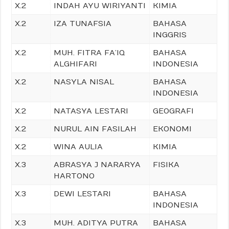
X.2
INDAH AYU WIRIYANTI
KIMIA
X.2
IZA TUNAFSIA
BAHASA
INGGRIS
X.2
MUH. FITRA FA’IQ
BAHASA
ALGHIFARI
INDONESIA
X.2
NASYLA NISAL
BAHASA
INDONESIA
X.2
NATASYA LESTARI
GEOGRAFI
X.2
NURUL AIN FASILAH
EKONOMI
X.2
WINA AULIA
KIMIA
X.3
ABRASYA J NARARYA
FISIKA
HARTONO
X.3
DEWI LESTARI
BAHASA
INDONESIA
X.3
MUH. ADITYA PUTRA
BAHASA