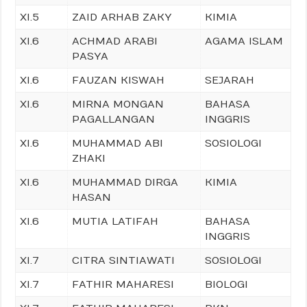
XI.5
ZAID ARHAB ZAKY
KIMIA
XI.6
ACHMAD ARABI
AGAMA ISLAM
PASYA
XI.6
FAUZAN KISWAH
SEJARAH
XI.6
MIRNA MONGAN
BAHASA
PAGALLANGAN
INGGRIS
XI.6
MUHAMMAD ABI
SOSIOLOGI
ZHAKI
XI.6
MUHAMMAD DIRGA
KIMIA
HASAN
XI.6
MUTIA LATIFAH
BAHASA
INGGRIS
XI.7
CITRA SINTIAWATI
SOSIOLOGI
XI.7
FATHIR MAHARESI
BIOLOGI