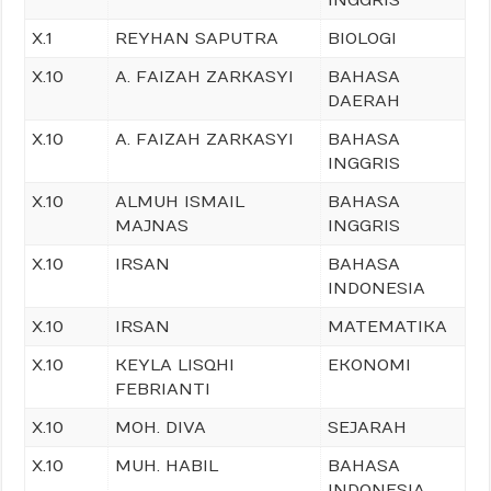
INGGRIS
X.1
REYHAN SAPUTRA
BIOLOGI
X.10
A. FAIZAH ZARKASYI
BAHASA
DAERAH
X.10
A. FAIZAH ZARKASYI
BAHASA
INGGRIS
X.10
ALMUH ISMAIL
BAHASA
MAJNAS
INGGRIS
X.10
IRSAN
BAHASA
INDONESIA
X.10
IRSAN
MATEMATIKA
X.10
KEYLA LISQHI
EKONOMI
FEBRIANTI
X.10
MOH. DIVA
SEJARAH
X.10
MUH. HABIL
BAHASA
INDONESIA