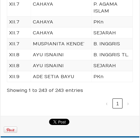
XII.7
CAHAYA
P. AGAMA
ISLAM
XII.7
CAHAYA
PKn
XII.7
CAHAYA
SEJARAH
XII.7
MUSPIANITA KENDE’
B. INGGRIS
XII.8
AYU ISNAINI
B. INGGRIS TL.
XII.8
AYU ISNAINI
SEJARAH
XII.9
ADE SETIA BAYU
PKn
Showing 1 to 243 of 243 entries
‹
1
›