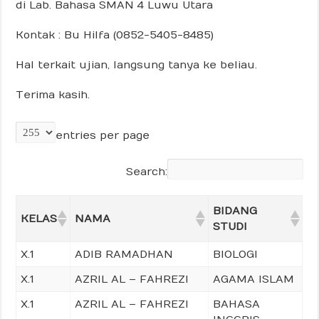
di Lab. Bahasa SMAN 4 Luwu Utara
Kontak : Bu Hilfa (0852-5405-8485)
Hal terkait ujian, langsung tanya ke beliau.
Terima kasih.
entries per page
Search:
BIDANG
KELAS
NAMA
STUDI
X.1
ADIB RAMADHAN
BIOLOGI
X.1
AZRIL AL – FAHREZI
AGAMA ISLAM
X.1
AZRIL AL – FAHREZI
BAHASA