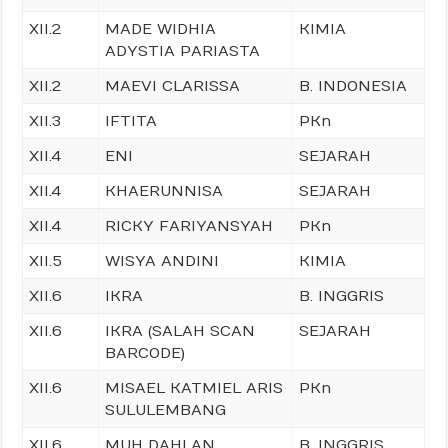
XII.2
MADE WIDHIA
KIMIA
ADYSTIA PARIASTA
XII.2
MAEVI CLARISSA
B. INDONESIA
XII.3
IFTITA
PKn
XII.4
ENI
SEJARAH
XII.4
KHAERUNNISA
SEJARAH
XII.4
RICKY FARIYANSYAH
PKn
XII.5
WISYA ANDINI
KIMIA
XII.6
IKRA
B. INGGRIS
XII.6
IKRA (SALAH SCAN
SEJARAH
BARCODE)
XII.6
MISAEL KATMIEL ARIS
PKn
SULULEMBANG
XII.6
MUH DAHLAN
B. INGGRIS