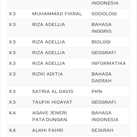
INDONESIA
X.3
MUHAMMAD FIKRAL
SOSIOLOGI
X.3
RIZA ADELLIA
BAHASA
INGGRIS
X.3
RIZA ADELLIA
BIOLOGI
X.3
RIZA ADELLIA
GEOGRAFI
X.3
RIZA ADELLIA
INFORMATIKA
X.3
RIZKI ADITIA
BAHASA
DAERAH
X.3
SATRIA AL DAVIS
PKN
X.3
TAUFIK HIDAYAT
GEOGRAFI
X.4
AGAVE JENERI
BAHASA
PATA’DUNGAN
INDONESIA
X.4
ALKHI FAHRI
SEJARAH