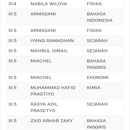
XI.4
NABILA WILOVA
FISIKA
XI.5
ARMADANI
BAHASA
INDONESIA
XI.5
ARMADANI
FISIKA
XI.5
IYANG RAMADHAN
SEJARAH
XI.5
MAHBUL ISMAIL
SEJARAH
XI.5
MIKCHEL
BAHASA
INGGRIS
XI.5
MIKCHEL
EKONOMI
XI.5
MUHAMMAD HAFID
KIMIA
PRASTIYO
XI.5
RASYA ADIL
SEJARAH
PRASETYO
XI.5
ZAID ARHAB ZAKY
BAHASA
INGGRIS