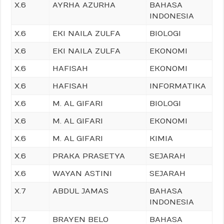
X.6
AYRHA AZURHA
BAHASA
INDONESIA
X.6
EKI NAILA ZULFA
BIOLOGI
X.6
EKI NAILA ZULFA
EKONOMI
X.6
HAFISAH
EKONOMI
X.6
HAFISAH
INFORMATIKA
X.6
M. AL GIFARI
BIOLOGI
X.6
M. AL GIFARI
EKONOMI
X.6
M. AL GIFARI
KIMIA
X.6
PRAKA PRASETYA
SEJARAH
X.6
WAYAN ASTINI
SEJARAH
X.7
ABDUL JAMAS
BAHASA
INDONESIA
X.7
BRAYEN BELO
BAHASA