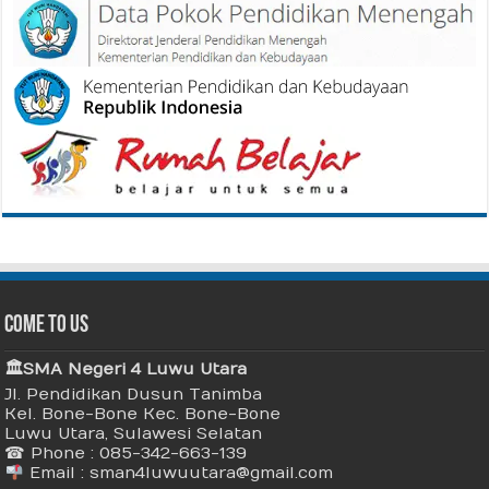
Come To Us
🏛 SMA Negeri 4 Luwu Utara
Jl. Pendidikan Dusun Tanimba
Kel. Bone-Bone Kec. Bone-Bone
Luwu Utara, Sulawesi Selatan
☎ Phone : 085-342-663-139
Email : sman4luwuutara@gmail.com