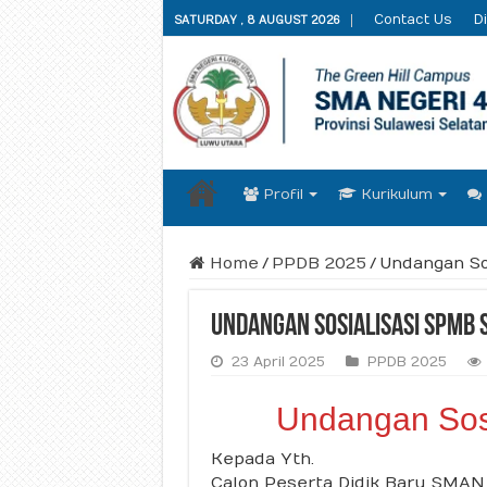
Contact Us
Di
SATURDAY , 8 AUGUST 2026
Profil
Kurikulum
Home
/
PPDB 2025
/
Undangan So
Undangan Sosialisasi SPMB 
23 April 2025
PPDB 2025
Undangan Sosi
Kepada Yth.
Calon Peserta Didik Baru SMAN