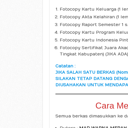
Fotocopy Kartu Keluarga (1 le
Fotocopy Akta Kelahiran (1 le
Fotocopy Raport Semester 1 s.
Fotocopy Kartu Program Kelua
Fotocopy Kartu Indonesia Pint
Fotocopy Sertifikat Juara Ak
Tingkat Kabupaten) (JIKA ADA
Catatan :
JIKA SALAH SATU BERKAS (Nomo
SILAKAN TETAP DATANG DENG
DIUSAHAKAN UNTUK MENDAPA
Cara Me
Semua berkas dimasukkan ke da
Putera :
MAP WARNA MERAH a