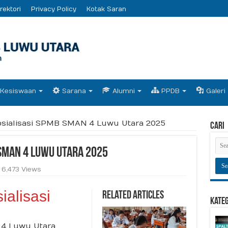
rektori
Privacy Policy
Kotak Saran
Kesiswaan
Sarana
Alumni
PPDB
Galeri
sialisasi SPMB SMAN 4 Luwu Utara 2025
Cari
SMAN 4 Luwu Utara 2025
6,473 Views
alisasi
Related Articles
Kate
 4 Luwu Utara