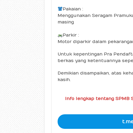
Pakaian :
Menggunakan Seragam Pramuka
masing
Parkir :
Motor diparkir dalam pekarang
Untuk kepentingan Pra Pendaft
berkas yang ketentuannya sepert
Demikian disampaikan, atas keh
kasih.
Info lengkap tentang SPMB S
t.m