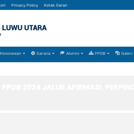
ori
Privacy Policy
Kotak Saran
Kesiswaan
Sarana
Alumni
PPDB
Galeri
 PPDB 2024 JALUR AFIRMASI, PERPI