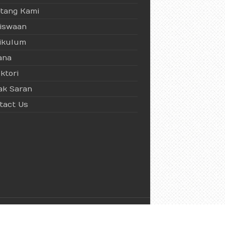
tang Kami
iswaan
ikulum
ana
ktori
ak Saran
tact Us