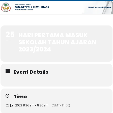
25
HARI PERTAMA MASUK
SEKOLAH TAHUN AJARAN
JUL
2023/2024
Event Details
Time
25 Juli 2023 8:36 am - 8:36 am
(GMT-11:00)