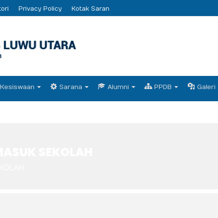
ori
Privacy Policy
Kotak Saran
Kesiswaan
Sarana
Alumni
PPDB
Galeri
MASUK SEKOLAH
EKOLAH