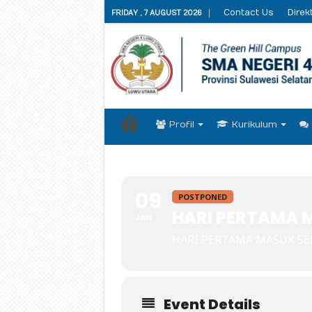
Contact Us
Direkt
FRIDAY , 7 AUGUST 2026
Profil
Kurikulum
09
POSTPONED
HARI PERTAMA 
JAN
HARI PERTAMA MASUK S
Event Details