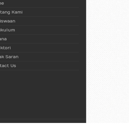
me
tang Kami
iswaan
ikulum
ana
ktori
ak Saran
tact Us