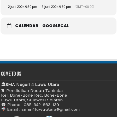
12 Juni 2024 9:50 pm - 13 Juni 2024 9:50 pm
(GMT+00:00)
CALENDAR
GOOGLECAL
Come To Us
🏛 SMA Negeri 4 Luwu Utara
Jl. Pendidikan Dusun Tanimba
Kel. Bone-Bone Kec. Bone-Bone
Luwu Utara, Sulawesi Selatan
☎ Phone : 085-342-663-139
Email : sman4luwuutara@gmail.com