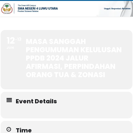
12
13
MASA SANGGAH
PENGUMUMAN KELULUSAN
JUN
PPDB 2024 JALUR
AFIRMASI, PERPINDAHAN
ORANG TUA & ZONASI
Event Details
Time