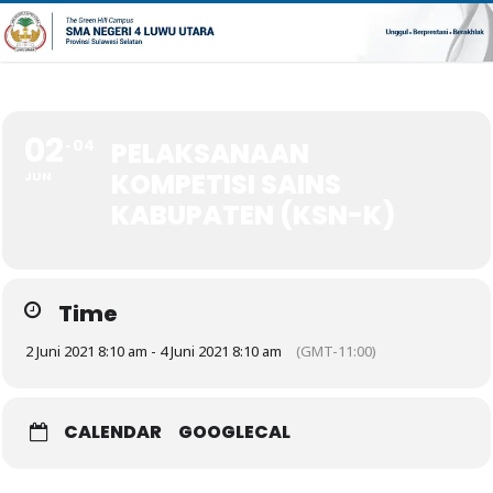
02
04
PELAKSANAAN
KOMPETISI SAINS
JUN
KABUPATEN (KSN-K)
Time
2 Juni 2021 8:10 am - 4 Juni 2021 8:10 am
(GMT-11:00)
CALENDAR
GOOGLECAL