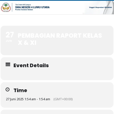
27
PEMBAGIAN RAPORT KELAS
X & XI
JUN
Event Details
Time
27 Juni 2025 1:54 am - 1:54 am
(GMT+00:00)