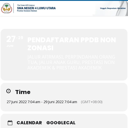
27
29
PENDAFTARAN PPDB NON
ZONASI
JUN
JALUR AFIRMASI, PERPINDAHAN ORANG
TUA, JALUR ANAK GURU, PRESTASI NON
AKADEMIK & PRESTASI AKADEMIK
Time
27 Juni 2022 7:04 am - 29 Juni 2022 7:04 am
(GMT+08:00)
CALENDAR
GOOGLECAL