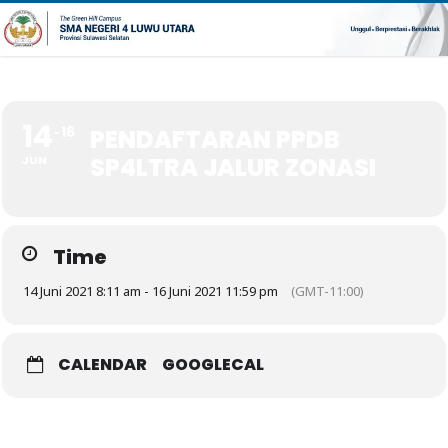
14
16
PENDAFTARAN PPDB
SP4LTRA JALUR ZONASI
JUN
Time
14 Juni 2021 8:11 am - 16 Juni 2021 11:59 pm
(GMT-11:00)
CALENDAR
GOOGLECAL