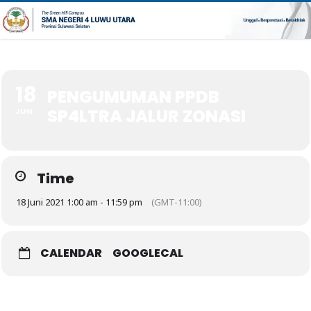
18
PENGUMUMAN PPDB
SP4LTRA JALUR ZONASI
JUN
Time
18 Juni 2021 1:00 am - 11:59 pm
(GMT-11:00)
CALENDAR
GOOGLECAL