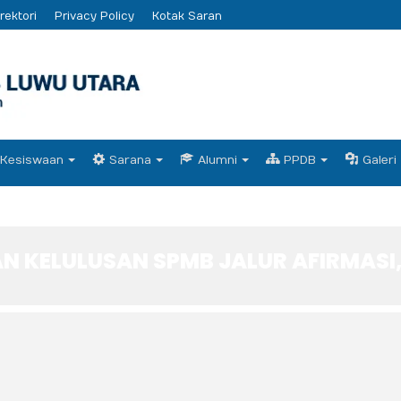
rektori
Privacy Policy
Kotak Saran
Kesiswaan
Sarana
Alumni
PPDB
Galeri
 KELULUSAN SPMB JALUR AFIRMASI,