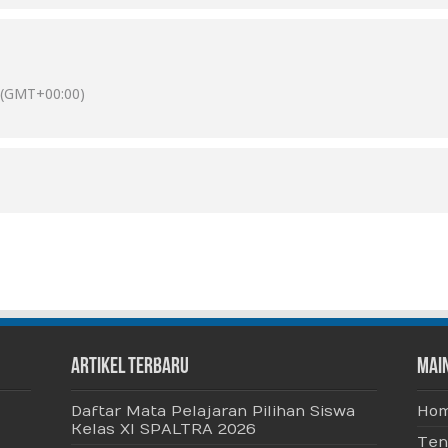
(GMT+00:00)
Artikel Terbaru
Mai
Daftar Mata Pelajaran Pilihan Siswa
Ho
Kelas XI SPALTRA 2026
Ten