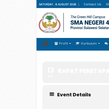
Contact Us
Di
SATURDAY , 8 AUGUST 2026
Profil
Kurikulum
13
RAPAT PENETAPAN
JUN
Event Details