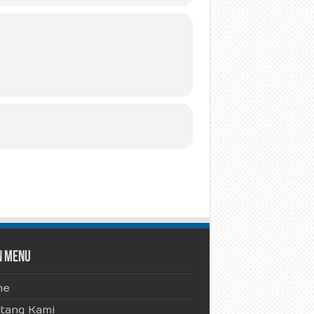
n Menu
me
tang Kami