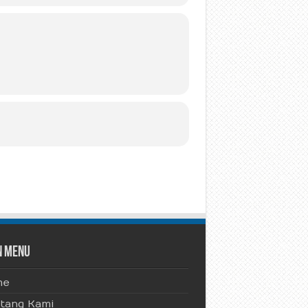
n Menu
me
tang Kami