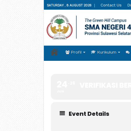
Contact Us
Di
SATURDAY , 8 AUGUST 2026
Profil
Kurikulum
24
26
VERIFIKASI B
JUN
Event Details