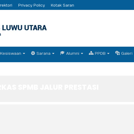
rektori
Privacy Policy
Kotak Saran
Kesiswaan
Sarana
Alumni
PPDB
Galeri
ERKAS SPMB JALUR PRESTASI