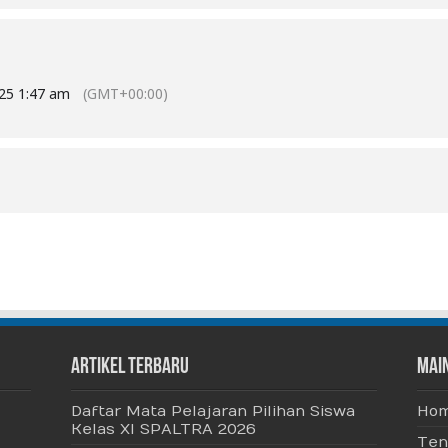
025 1:47 am
(GMT+00:00)
Artikel Terbaru
Mai
Daftar Mata Pelajaran Pilihan Siswa
Ho
Kelas XI SPALTRA 2026
Ten