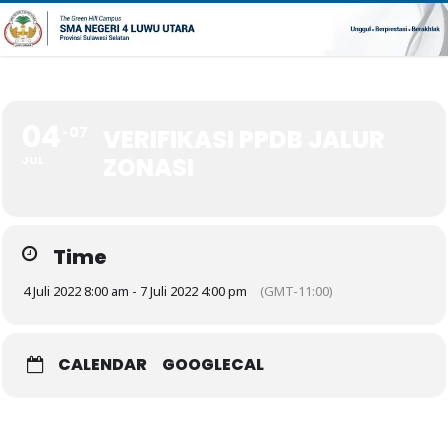
04
07
VERIFIKASI PPDB JALUR
ZONASI
JUL
Time
4 Juli 2022 8:00 am - 7 Juli 2022 4:00 pm
(GMT-11:00)
CALENDAR
GOOGLECAL