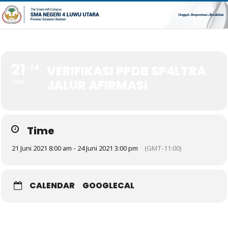
21
24
VERIFIKASI PPDB SP4LTRA
JALUR AFIRMASI
JUN
Time
21 Juni 2021 8:00 am - 24 Juni 2021 3:00 pm
(GMT-11:00)
CALENDAR
GOOGLECAL