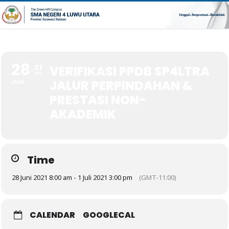
28
01
VERIFIKASI PPDB SP4LTRA
JUL
JALUR PERPINDAHAN &
JUN
PRESTASI NON-
AKADEMIK
Time
28 Juni 2021 8:00 am - 1 Juli 2021 3:00 pm
(GMT-11:00)
CALENDAR
GOOGLECAL