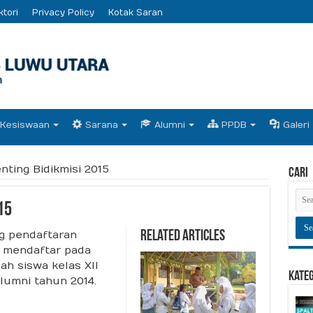
ktori
Privacy Policy
Kotak Saran
Kesiswaan
Sarana
Alumni
PPDB
Galeri
nting Bidikmisi 2015
Cari
15
ng pendaftaran
Related Articles
t mendaftar pada
ah siswa kelas XII
Kate
alumni tahun 2014.