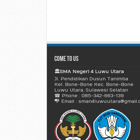
Come To Us
🏛 SMA Negeri 4 Luwu Utara
Jl. Pendidikan Dusun Tanimba
Kel. Bone-Bone Kec. Bone-Bone
Luwu Utara, Sulawesi Selatan
☎ Phone : 085-342-663-139
Email : sman4luwuutara@gmail.