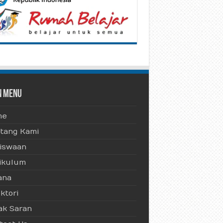
n Menu
me
tang Kami
iswaan
ikulum
ana
ktori
ak Saran