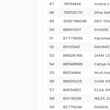
47
78154434
kirana c
48
79552070
Dina Saf
49
3093788046
RAY DR
50
88451337
SYAIRA
51
87775656
Karomat
52
85153142
RAHMAT
53
86628766
DIAN L
54
88548898
Cahya A
55
86214464
Muh.Im
56
89935225
CHIN K
57
84054821
ELSA A
58
85176526
NEZA Z
59
82776294
RANDA 