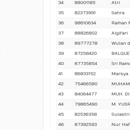
34
88001185
Atri
35
82373991
Sahra
36
98610634
Raihan 
37
88826802
Algifari
38
89777278
Wulan d
39
87258420
BALQUE
40
87735854
Sri Ram
41
86833152
Marsya
42
75466580
MUHAM
43
84064477
MUH. D
44
79865490
M. YUSR
45
82536358
Sulastri
46
87392593
Nur Haf