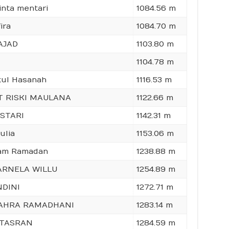
inta mentari
1084.56 m
ira
1084.70 m
AJAD
1103.80 m
1104.78 m
ul Hasanah
1116.53 m
 RISKI MAULANA
1122.66 m
ESTARI
1142.31 m
ulia
1153.06 m
am Ramadan
1238.88 m
ARNELA WILLU
1254.89 m
NDINI
1272.71 m
AHRA RAMADHANI
1283.14 m
TASRAN
1284.59 m