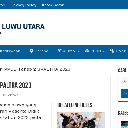
ori
Privacy Policy
Kotak Saran
Kesiswaan
Sarana
Alumni
PPDB
Galeri
 PPDB Tahap 2 SPALTRA 2023
Cari
PALTRA 2023
,693 Views
-nama siswa yang
Related Articles
ran Peserta Didik
Kate
a tahun 2023 pada