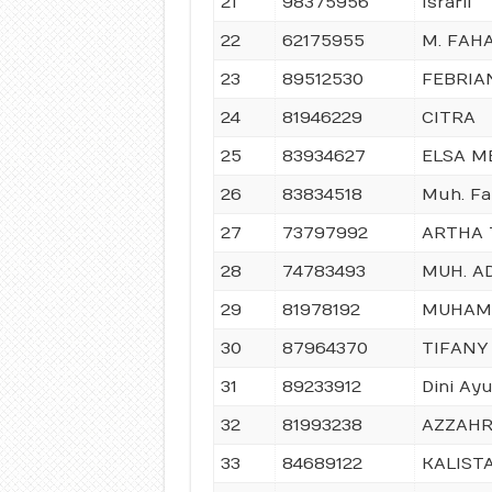
21
98375956
Israfil
22
62175955
M. FAH
23
89512530
FEBRIA
24
81946229
CITRA
25
83934627
ELSA M
26
83834518
Muh. Fa
27
73797992
ARTHA 
28
74783493
MUH. A
29
81978192
MUHAM
30
87964370
TIFANY 
31
89233912
Dini Ayu
32
81993238
AZZAHR
33
84689122
KALISTA