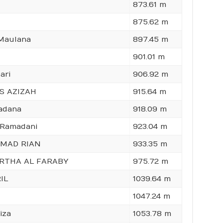
873.61 m
875.62 m
Maulana
897.45 m
901.01 m
ari
906.92 m
S AZIZAH
915.64 m
adana
918.09 m
 Ramadani
923.04 m
MAD RIAN
933.35 m
IRTHA AL FARABY
975.72 m
IL
1039.64 m
1047.24 m
iza
1053.78 m