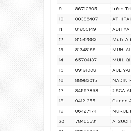
9
86710305
Irfan Tr
10
88386487
ATHIFA
11
81800149
ADITYA
12
81542883
Muh. Al
13
81348166
MUH. A
14
65704137
MUH. Q
15
89191008
AULIYA
16
88983015
NADIN 
17
84597858
JISCA A
18
94121355
Queen A
19
86427174
NURUL 
20
78465531
A. SUC