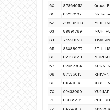
60
87864952
Grace Ek
61
85256107
Muhamm
62
3081361113
M. ILH
63
89891789
MUH. F
64
74528628
Arya Pr
65
83088077
ST. LIL
66
82496643
NURHA
67
92952304
AURA I
68
87535615
RHIVAN
69
81548093
JESSIC
70
92433099
YUNIAR
71
86665491
CHELSH
72
81334009
Afifah 