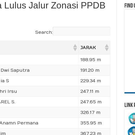
 Lulus Jalur Zonasi PPDB
Find 
Search:
JARAK
188.95 m
 Dwi Saputra
191.20 m
ia S
229.34 m
hri Irsu
247.11 m
REL S.
247.65 m
Link 
326.17 m
 Anamn Permana
355.95 m
him
367.23 m