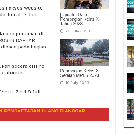
sil akses website
[Update] Data
da Jumat, 7 Juli
Pembagian Kelas X
Tahun 2023
23 July 2023
ada pengumuman di
PROSES DAFTAR
 dibaca pada bagian
ukan secara offline
Pembagian Kelas X
boratorium
Setelah MPLS 2023
19 July 2023
abtu, 7 s.d 8 Juli
.
N PENDAFTARAN ULANG DIANGGAP