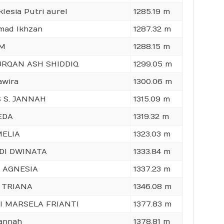
lesia Putri aurel
1285.19 m
ad Ikhzan
1287.32 m
AM
1288.15 m
URQAN ASH SHIDDIQ
1299.05 m
awira
1300.06 m
IS S. JANNAH
1315.09 m
EDA
1319.32 m
MELIA
1323.03 m
DI DWINATA
1333.84 m
A AGNESIA
1337.23 m
 TRIANA
1346.08 m
I MARSELA FRIANTI
1377.83 m
Jannah
1378.81 m