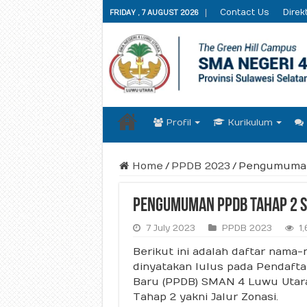
Contact Us
Direkt
FRIDAY , 7 AUGUST 2026
Profil
Kurikulum
Home
/
PPDB 2023
/
Pengumuman
Pengumuman PPDB Tahap 2 S
7 July 2023
PPDB 2023
1
Berikut ini adalah daftar nama
dinyatakan lulus pada Pendafta
Baru (PPDB) SMAN 4 Luwu Utar
Tahap 2 yakni Jalur Zonasi.