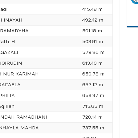
iadi
415.48 m
H INAYAH
492.42 m
 RAMADYHA
501.18 m
fath. H
503.91 m
LGAZALI
579.86 m
HOIRUDIN
613.40 m
H NUR KARIMAH
650.78 m
RAFAELA
657.12 m
PRILIA
659.37 m
qillah
715.65 m
INDAH RAMADHANI
720.14 m
I KHAYLA MAHDA
737.55 m