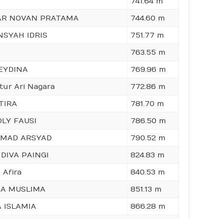
741.64 m
AR NOVAN PRATAMA
744.60 m
NSYAH IDRIS
751.77 m
763.55 m
EYDINA
769.96 m
tur Ari Nagara
772.86 m
TIRA
781.70 m
DLY FAUSI
786.50 m
MAD ARSYAD
790.52 m
DIVA PAINGI
824.83 m
 Afira
840.53 m
A MUSLIMA
851.13 m
 ISLAMIA
866.28 m