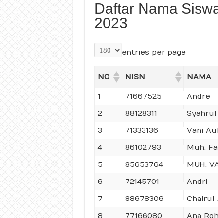
Daftar Nama Siswa
2023
entries per page
NO
NISN
NAMA
1
71667525
Andre
2
88128311
Syahrul
3
71333136
Vani Aul
4
86102793
Muh. Fa
5
85653764
MUH. VA
6
72145701
Andri
7
88678306
Chairul
8
77166080
Ana Ro