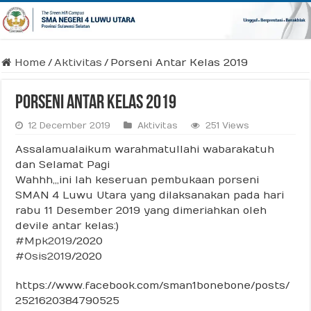
Home
/
Aktivitas
/
Porseni Antar Kelas 2019
Porseni Antar Kelas 2019
12 December 2019
Aktivitas
251 Views
Assalamualaikum warahmatullahi wabarakatuh
dan Selamat Pagi
Wahhh,,,ini lah keseruan pembukaan porseni
SMAN 4 Luwu Utara yang dilaksanakan pada hari
rabu 11 Desember 2019 yang dimeriahkan oleh
devile antar kelas:)
#Mpk2019
/2020
#Osis2019
/2020
https://www.facebook.com/sman1bonebone/posts/
2521620384790525