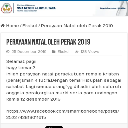
Home
/
Ekskul
/
Perayaan Natal oleh Perak 2019
Perayaan Natal oleh Perak 2019
25 December 2019
Ekskul
128 Views
Selamat pagii
hayy teman2…
inilah perayaan natal persekutuan remaja kristen
(perak)sman 4 lutra.Dengan tema”Hiduplah sebagai
sahabat bagi semua orang”yg dihadiri oleh seluruh
anggota perak,orgtua murid serta para undangan.
kamis 12 desember 2019
https://www.facebook.com/sman1bonebone/posts/
2522742818011615