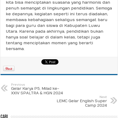
kita bisa menciptakan suasana yang harmonis dan
penuh semangat di lingkungan pendidikan. Semoga
ke depannya, kegiatan seperti ini terus diadakan,
membawa kebahagiaan sekaligus semangat baru
bagi para guru dan siswa di Kabupaten Luwu
Utara. Karena pada akhirnya, pendidikan bukan
hanya soal belajar di dalam kelas, tetapi juga
tentang menciptakan momen yang berarti
bersama.
Previous
Gelar Karya P5, Milad ke-
XXIV SPALTRA & HGN 2024
Next
LEMC Gelar English Super
Camp 2024
Cari