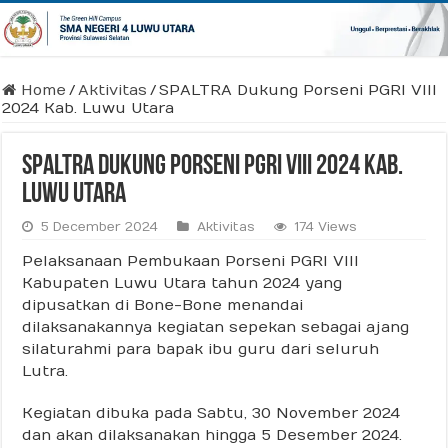
Home
/
Aktivitas
/
SPALTRA Dukung Porseni PGRI VIII
2024 Kab. Luwu Utara
SPALTRA Dukung Porseni PGRI VIII 2024 Kab.
Luwu Utara
5 December 2024
Aktivitas
174 Views
Pelaksanaan Pembukaan Porseni PGRI VIII
Kabupaten Luwu Utara tahun 2024 yang
dipusatkan di Bone-Bone menandai
dilaksanakannya kegiatan sepekan sebagai ajang
silaturahmi para bapak ibu guru dari seluruh
Lutra.
Kegiatan dibuka pada Sabtu, 30 November 2024
dan akan dilaksanakan hingga 5 Desember 2024.