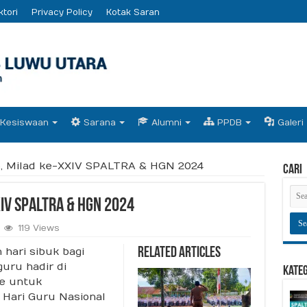
ktori
Privacy Policy
Kotak Saran
Kesiswaan
Sarana
Alumni
PPDB
Galeri
5, Milad ke-XXIV SPALTRA & HGN 2024
Cari
IV SPALTRA & HGN 2024
119 Views
hari sibuk bagi
Related Articles
guru hadir di
Kate
e untuk
 Hari Guru Nasional