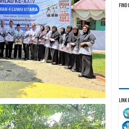
Find 
Link 