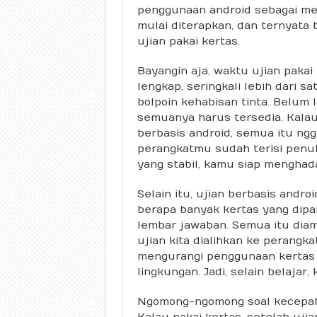
penggunaan android sebagai med
mulai diterapkan, dan ternyata
ujian pakai kertas.
Bayangin aja, waktu ujian pakai
lengkap, seringkali lebih dari s
bolpoin kehabisan tinta. Belum 
semuanya harus tersedia. Kalau
berbasis android, semua itu ngg
perangkatmu sudah terisi penuh
yang stabil, kamu siap menghadap
Selain itu, ujian berbasis andro
berapa banyak kertas yang dipaka
lembar jawaban. Semua itu diam
ujian kita dialihkan ke perangka
mengurangi penggunaan kertas
lingkungan. Jadi, selain belajar,
Ngomong-ngomong soal kecepatan
Kalau pakai kertas, setelah uj