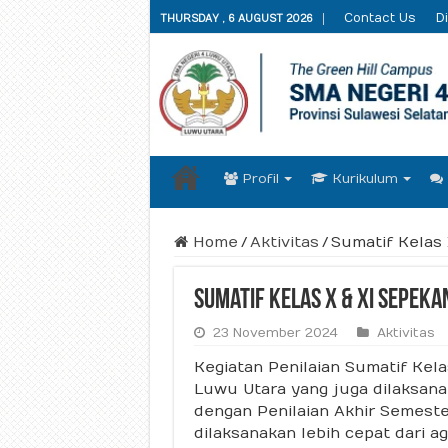
Contact Us
Di
THURSDAY , 6 AUGUST 2026
Profil
Kurikulum
Home
/
Aktivitas
/
Sumatif Kelas 
Sumatif Kelas X & XI Sepeka
23 November 2024
Aktivitas
Kegiatan Penilaian Sumatif Kel
Luwu Utara yang juga dilaksan
dengan Penilaian Akhir Semester
dilaksanakan lebih cepat dari 