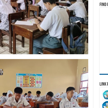
Find 
Link 