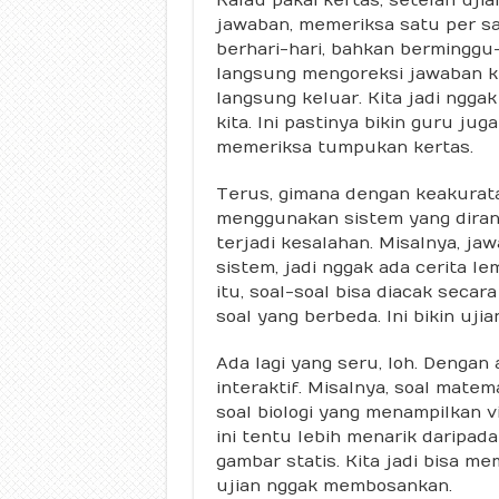
jawaban, memeriksa satu per sa
berhari-hari, bahkan berminggu-
langsung mengoreksi jawaban kit
langsung keluar. Kita jadi nggak
kita. Ini pastinya bikin guru ju
memeriksa tumpukan kertas.
Terus, gimana dengan keakurata
menggunakan sistem yang diran
terjadi kesalahan. Misalnya, jaw
sistem, jadi nggak ada cerita l
itu, soal-soal bisa diacak secar
soal yang berbeda. Ini bikin uji
Ada lagi yang seru, loh. Dengan 
interaktif. Misalnya, soal mate
soal biologi yang menampilkan v
ini tentu lebih menarik daripad
gambar statis. Kita jadi bisa m
ujian nggak membosankan.