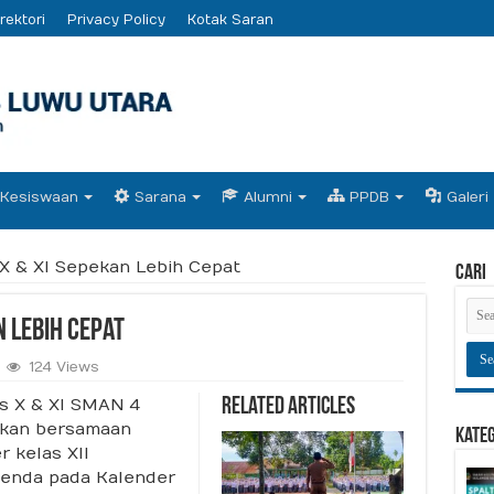
rektori
Privacy Policy
Kotak Saran
Kesiswaan
Sarana
Alumni
PPDB
Galeri
X & XI Sepekan Lebih Cepat
Cari
n Lebih Cepat
124 Views
as X & XI SMAN 4
Related Articles
akan bersamaan
Kate
 kelas XII
agenda pada Kalender