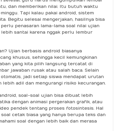
tu, dan memberikan nilai. Itu butuh waktu
minggu. Tapi kalau pakai android, sistem
a. Begitu selesai mengerjakan, hasilnya bisa
 perlu penasaran lama-lama soal nilai ujian
ga lebih santai karena nggak perlu lembur
n? Ujian berbasis android biasanya
cang khusus, sehingga kecil kemungkinan
aban yang kita pilih langsung tercatat di
embar jawaban rusak atau salah baca. Selain
a otomatis, jadi setiap siswa mendapat urutan
an lebih adil dan mengurangi risiko kecurangan.
android, soal-soal ujian bisa dibuat lebih
matika dengan animasi pergerakan grafik, atau
ideo pendek tentang proses fotosintesis. Hal
a soal cetak biasa yang hanya berupa teks dan
emahami soal dengan lebih baik dan merasa