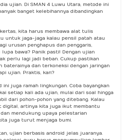
ia ujian. Di SMAN 4 Luwu Utara, metode ini
 banyak banget kelebihannya dibandingkan
 kertas, kita harus membawa alat tulis
atu untuk jaga-jaga kalau pensil patah atau
lagi urusan penghapus dan penggaris,
 lupa bawa? Panik pasti! Dengan ujian
ak perlu lagi jadi beban. Cukup pastikan
 baterainya dan terkoneksi dengan jaringan
i ujian. Praktis, kan?
id ini juga ramah lingkungan. Coba bayangkan
i setiap kali ada ujian, mulai dari soal hingga
bil dari pohon-pohon yang ditebang. Kalau
t digital, artinya kita juga ikut membantu
 dan mendukung upaya pelestarian
 kita juga turut menjaga bumi.
, ujian berbasis android jelas juaranya.
ian selesai, guru harus mengumpulkan lembar