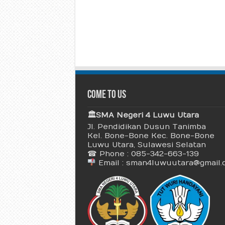
Come To Us
🏛 SMA Negeri 4 Luwu Utara
Jl. Pendidikan Dusun Tanimba
Kel. Bone-Bone Kec. Bone-Bone
Luwu Utara, Sulawesi Selatan
☎ Phone : 085-342-663-139
Email : sman4luwuutara@gmail.