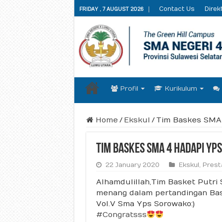
Contact Us
Direkt
FRIDAY , 7 AUGUST 2026
Profil
Kurikulum
Home
/
Ekskul
/
Tim Baskes SMA
Tim Baskes SMA 4 Hadapi YP
22 January 2020
Ekskul
,
Prest
Alhamdulillah,Tim Basket Putri
menang dalam pertandingan Bask
Vol.V Sma Yps Sorowako:)
#Congratsss