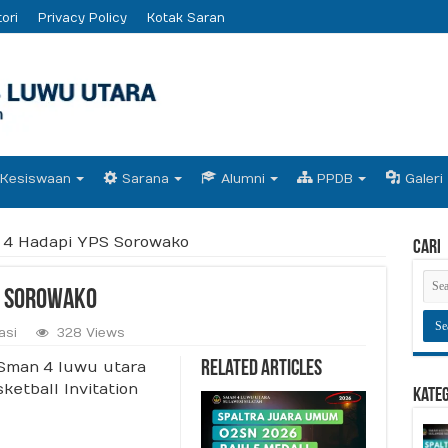
ori
Privacy Policy
Kotak Saran
Kesiswaan
Sarana
Alumni
PPDB
Galeri
 4 Hadapi YPS Sorowako
Cari
S Sorowako
asi
328 Views
 Sman 4 luwu utara
Related Articles
etball Invitation
Kate