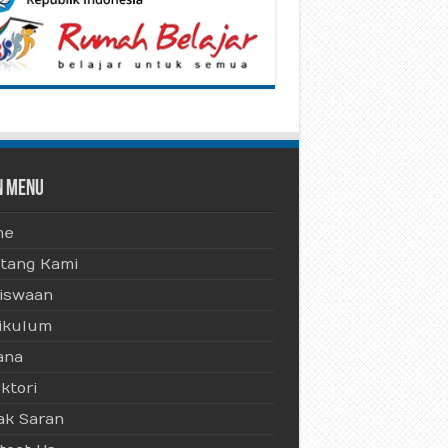
n Menu
me
tang Kami
iswaan
ikulum
ana
ktori
ak Saran