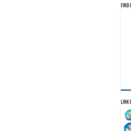
Find 
Link 