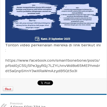
Tonton video perkenalan mereka di link berikut ini
:
https://www.facebook.com/sman1bonebone/posts/
pfbid0jC5Sj5PeJgyRGj7LZYLhnvWd8o65MEPhmdr
dt5aQnpSHnY3wXRaWmAzydB5Qt5o3l
Previous