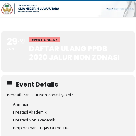
29
01
EVENT ONLINE
JUL
DAFTAR ULANG PPDB
JUN
2020 JALUR NON ZONASI
Event Details
Pendaftaran Jalur Non Zonasi yakni :
Afirmasi
Prestasi Akademik
Prestasi Non Akademik
Perpindahan Tugas Orang Tua