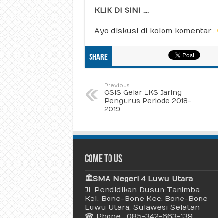
KLIK DI SINI
….
Ayo diskusi di kolom komentar..
Share
Previous
OSIS Gelar LKS Jaring
Pengurus Periode 2018-
2019
Come To Us
🏛 SMA Negeri 4 Luwu Utara
Jl. Pendidikan Dusun Tanimba
Kel. Bone-Bone Kec. Bone-Bone
Luwu Utara, Sulawesi Selatan
☎ Phone : 085-342-663-139