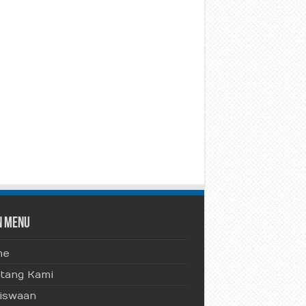
n Menu
me
tang Kami
iswaan