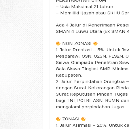
PERSYARATAN UMUM
– Usia Maksimal 21 tahun
– Memiliki Ijazah atau SKHU S
Ada 4 Jalur di Penerimaan Peser
SMAN 4 Luwu Utara (Ex SMAN 4
NON ZONASI
1. Jalur Prestasi – 5%. Untuk J
Pesparawi, OSN, O2SN, FLS2N, Ol
Siswa, Olimpiade Penelitian Sis
Gala Siswa Tingkat SMP. Minimal 
Kabupaten.
2. Jalur Perpindahan Orangtua –
dengan Surat Keterangan Pind
Surat Keputusan Pindah Tugas 
bagi TNI, POLRI, ASN, BUMN da
mengalami perpindahan tugas.
ZONASI
1. Jalur Afirmasi – 20%. Untuk c