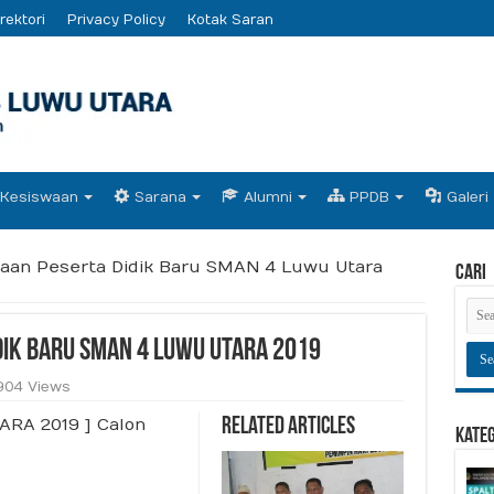
rektori
Privacy Policy
Kotak Saran
Kesiswaan
Sarana
Alumni
PPDB
Galeri
maan Peserta Didik Baru SMAN 4 Luwu Utara
Cari
dik Baru SMAN 4 Luwu Utara 2019
904 Views
RA 2019 ] Calon
Related Articles
Kate