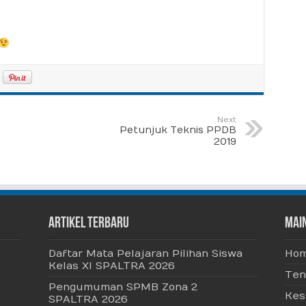
Next
Petunjuk Teknis PPDB
2019
Artikel Terbaru
Mai
Daftar Mata Pelajaran Pilihan Siswa
Ho
Kelas XI SPALTRA 2026
Ten
Pengumuman SPMB Zona 2
Kes
SPALTRA 2026