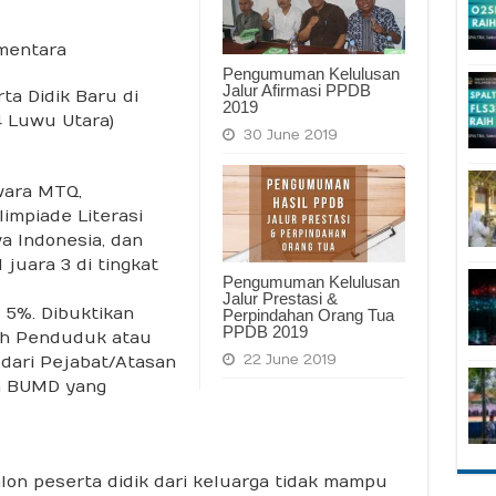
ementara
Pengumuman Kelulusan
Jalur Afirmasi PPDB
ta Didik Baru di
2019
 Luwu Utara)
30 June 2019
awara MTQ,
impiade Literasi
wa Indonesia, dan
juara 3 di tingkat
Pengumuman Kelulusan
Jalur Prestasi &
 5%. Dibuktikan
Perpindahan Orang Tua
PPDB 2019
ah Penduduk atau
22 June 2019
dari Pejabat/Atasan
n BUMD yang
alon peserta didik dari keluarga tidak mampu