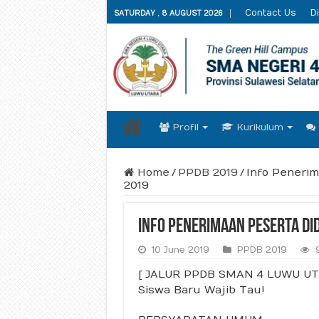
Contact Us
Di
SATURDAY , 8 AUGUST 2026
Profil
Kurikulum
Home
/
PPDB 2019
/
Info Peneri
2019
Info Penerimaan Peserta Di
10 June 2019
PPDB 2019
[ JALUR PPDB SMAN 4 LUWU UTA
Siswa Baru Wajib Tau!