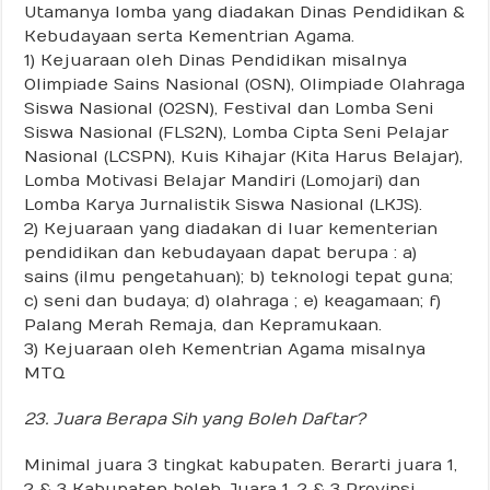
Utamanya lomba yang diadakan Dinas Pendidikan &
Kebudayaan serta Kementrian Agama.
1) Kejuaraan oleh Dinas Pendidikan misalnya
Olimpiade Sains Nasional (OSN), Olimpiade Olahraga
Siswa Nasional (O2SN), Festival dan Lomba Seni
Siswa Nasional (FLS2N), Lomba Cipta Seni Pelajar
Nasional (LCSPN), Kuis Kihajar (Kita Harus Belajar),
Lomba Motivasi Belajar Mandiri (Lomojari) dan
Lomba Karya Jurnalistik Siswa Nasional (LKJS).
2) Kejuaraan yang diadakan di luar kementerian
pendidikan dan kebudayaan dapat berupa : a)
sains (ilmu pengetahuan); b) teknologi tepat guna;
c) seni dan budaya; d) olahraga ; e) keagamaan; f)
Palang Merah Remaja, dan Kepramukaan.
3) Kejuaraan oleh Kementrian Agama misalnya
MTQ
23. Juara Berapa Sih yang Boleh Daftar?
Minimal juara 3 tingkat kabupaten. Berarti juara 1,
2 & 3 Kabupaten boleh. Juara 1, 2 & 3 Provinsi