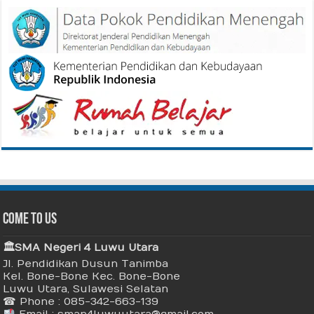
Come To Us
🏛 SMA Negeri 4 Luwu Utara
Jl. Pendidikan Dusun Tanimba
Kel. Bone-Bone Kec. Bone-Bone
Luwu Utara, Sulawesi Selatan
☎ Phone : 085-342-663-139